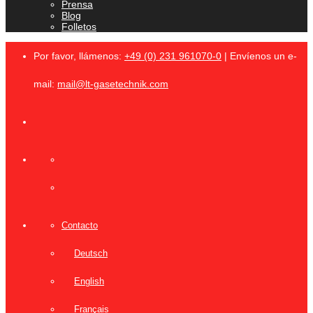
Prensa
Blog
Folletos
Por favor, llámenos:
+49 (0) 231 961070-0
| Envíenos un e-
mail:
mail@lt-gasetechnik.com
Contacto
Deutsch
English
Français