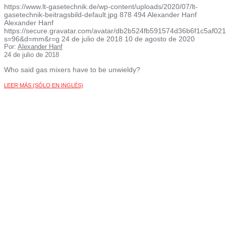
https://www.lt-gasetechnik.de/wp-content/uploads/2020/07/lt-
gasetechnik-beitragsbild-default.jpg
878
494
Alexander Hanf
Alexander Hanf
https://secure.gravatar.com/avatar/db2b524fb591574d36b6f1c5af
s=96&d=mm&r=g
24 de julio de 2018
10 de agosto de 2020
Por:
Alexander Hanf
24 de julio de 2018
Who said gas mixers have to be unwieldy?
LEER MÁS (SÓLO EN INGLÉS)