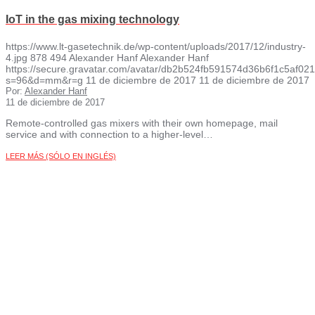
IoT in the gas mixing technology
https://www.lt-gasetechnik.de/wp-content/uploads/2017/12/industry-
4.jpg
878
494
Alexander Hanf
Alexander Hanf
https://secure.gravatar.com/avatar/db2b524fb591574d36b6f1c5af
s=96&d=mm&r=g
11 de diciembre de 2017
11 de diciembre de 2017
Por:
Alexander Hanf
11 de diciembre de 2017
Remote-controlled gas mixers with their own homepage, mail
service and with connection to a higher-level…
LEER MÁS (SÓLO EN INGLÉS)