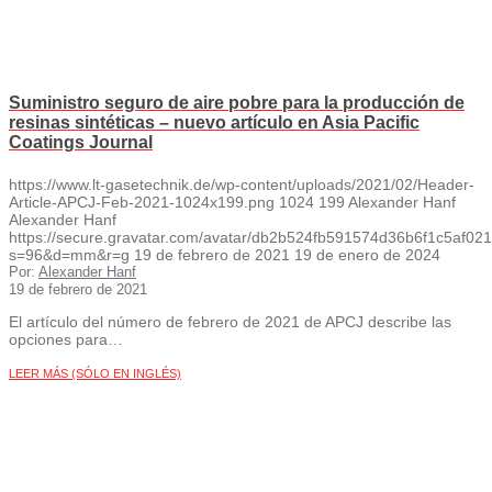
Suministro seguro de aire pobre para la producción de
resinas sintéticas – nuevo artículo en Asia Pacific
Coatings Journal
https://www.lt-gasetechnik.de/wp-content/uploads/2021/02/Header-
Article-APCJ-Feb-2021-1024x199.png
1024
199
Alexander Hanf
Alexander Hanf
https://secure.gravatar.com/avatar/db2b524fb591574d36b6f1c5af
s=96&d=mm&r=g
19 de febrero de 2021
19 de enero de 2024
Por:
Alexander Hanf
19 de febrero de 2021
El artículo del número de febrero de 2021 de APCJ describe las
opciones para…
LEER MÁS (SÓLO EN INGLÉS)