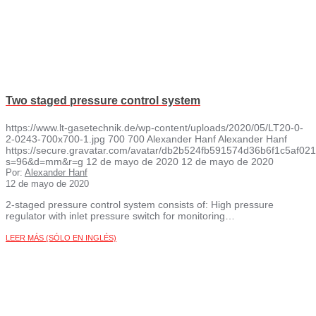
Two staged pressure control system
https://www.lt-gasetechnik.de/wp-content/uploads/2020/05/LT20-0-
2-0243-700x700-1.jpg
700
700
Alexander Hanf
Alexander Hanf
https://secure.gravatar.com/avatar/db2b524fb591574d36b6f1c5af
s=96&d=mm&r=g
12 de mayo de 2020
12 de mayo de 2020
Por:
Alexander Hanf
12 de mayo de 2020
2-staged pressure control system consists of: High pressure
regulator with inlet pressure switch for monitoring…
LEER MÁS (SÓLO EN INGLÉS)