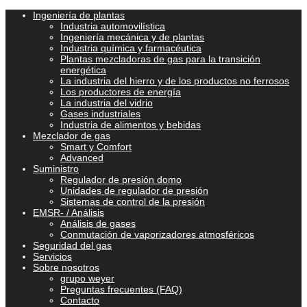
Ingeniería de plantas
Industria automovilística
Ingeniería mecánica y de plantas
Industria química y farmacéutica
Plantas mezcladoras de gas para la transición
energética
La industria del hierro y de los productos no ferrosos
Los productores de energía
La industria del vidrio
Gases industriales
Industria de alimentos y bebidas
Mezclador de gas
Smart y Comfort
Advanced
Suministro
Regulador de presión domo
Unidades de regulador de presión
Sistemas de control de la presión
EMSR- / Análisis
Análisis de gases
Conmutación de vaporizadores atmosféricos
Seguridad del gas
Servicios
Sobre nosotros
grupo weyer
Preguntas frecuentes (FAQ)
Contacto