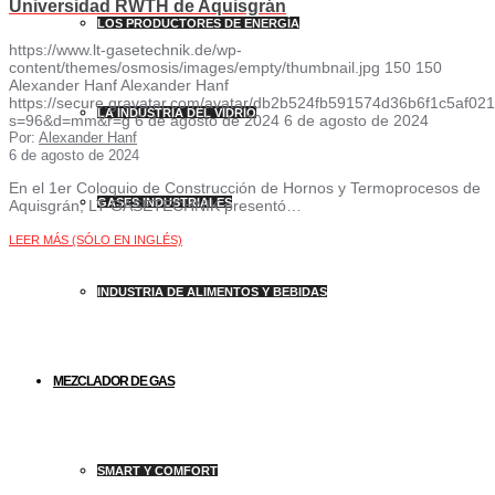
Universidad RWTH de Aquisgrán
LOS PRODUCTORES DE ENERGÍA
https://www.lt-gasetechnik.de/wp-
content/themes/osmosis/images/empty/thumbnail.jpg
150
150
Alexander Hanf
Alexander Hanf
https://secure.gravatar.com/avatar/db2b524fb591574d36b6f1c5af
LA INDUSTRIA DEL VIDRIO
s=96&d=mm&r=g
6 de agosto de 2024
6 de agosto de 2024
Por:
Alexander Hanf
6 de agosto de 2024
En el 1er Coloquio de Construcción de Hornos y Termoprocesos de
GASES INDUSTRIALES
Aquisgrán, LT GASETECHNIK presentó…
LEER MÁS (SÓLO EN INGLÉS)
INDUSTRIA DE ALIMENTOS Y BEBIDAS
MEZCLADOR DE GAS
SMART Y COMFORT