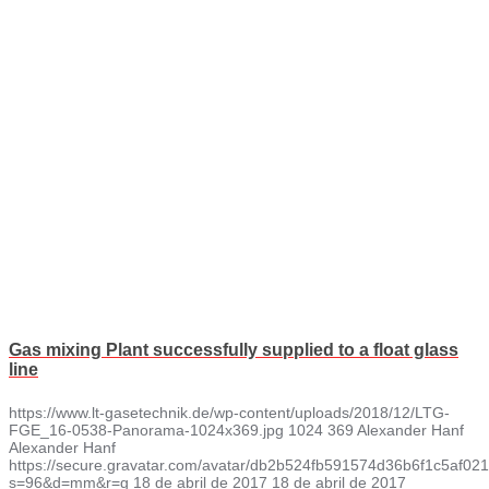
Gas mixing Plant successfully supplied to a float glass
line
https://www.lt-gasetechnik.de/wp-content/uploads/2018/12/LTG-
FGE_16-0538-Panorama-1024x369.jpg
1024
369
Alexander Hanf
Alexander Hanf
https://secure.gravatar.com/avatar/db2b524fb591574d36b6f1c5af
s=96&d=mm&r=g
18 de abril de 2017
18 de abril de 2017