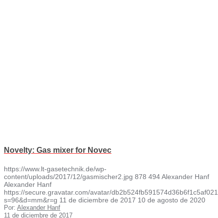
Novelty: Gas mixer for Novec
https://www.lt-gasetechnik.de/wp-
content/uploads/2017/12/gasmischer2.jpg
878
494
Alexander Hanf
Alexander Hanf
https://secure.gravatar.com/avatar/db2b524fb591574d36b6f1c5af
s=96&d=mm&r=g
11 de diciembre de 2017
10 de agosto de 2020
Por:
Alexander Hanf
11 de diciembre de 2017