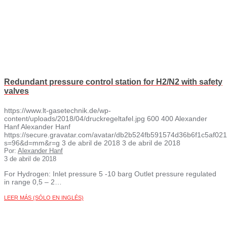
Redundant pressure control station for H2/N2 with safety
valves
https://www.lt-gasetechnik.de/wp-
content/uploads/2018/04/druckregeltafel.jpg
600
400
Alexander
Hanf
Alexander Hanf
https://secure.gravatar.com/avatar/db2b524fb591574d36b6f1c5af
s=96&d=mm&r=g
3 de abril de 2018
3 de abril de 2018
Por:
Alexander Hanf
3 de abril de 2018
For Hydrogen: Inlet pressure 5 -10 barg Outlet pressure regulated
in range 0,5 – 2…
LEER MÁS (SÓLO EN INGLÉS)