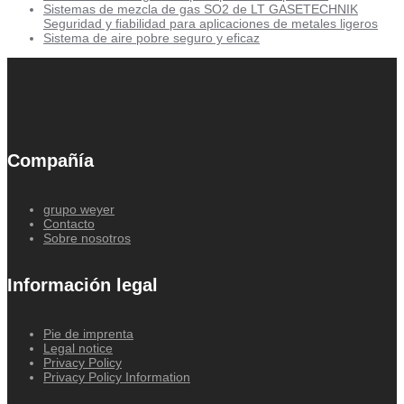
Sistemas de mezcla de gas SO2 de LT GASETECHNIK
Seguridad y fiabilidad para aplicaciones de metales ligeros
Sistema de aire pobre seguro y eficaz
Compañía
grupo weyer
Contacto
Sobre nosotros
Información legal
Pie de imprenta
Legal notice
Privacy Policy
Privacy Policy Information