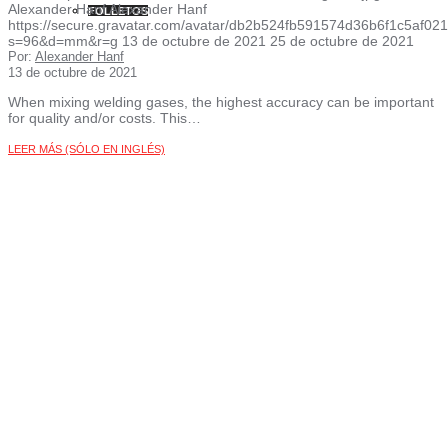
Alexander Hanf
Alexander Hanf
FOLLETOS
https://secure.gravatar.com/avatar/db2b524fb591574d36b6f1c5af
s=96&d=mm&r=g
13 de octubre de 2021
25 de octubre de 2021
Por:
Alexander Hanf
13 de octubre de 2021
When mixing welding gases, the highest accuracy can be important
for quality and/or costs. This…
LEER MÁS (SÓLO EN INGLÉS)