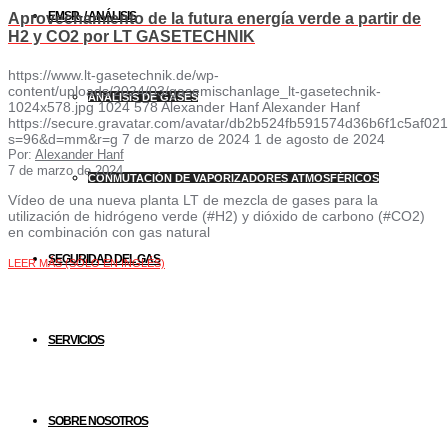
EMSR- / ANÁLISIS
Aprovechamiento de la futura energía verde a partir de
H2 y CO2 por LT GASETECHNIK
https://www.lt-gasetechnik.de/wp-
content/uploads/2024/03/gasemischanlage_lt-gasetechnik-
ANÁLISIS DE GASES
1024x578.jpg
1024
578
Alexander Hanf
Alexander Hanf
https://secure.gravatar.com/avatar/db2b524fb591574d36b6f1c5af
s=96&d=mm&r=g
7 de marzo de 2024
1 de agosto de 2024
Por:
Alexander Hanf
7 de marzo de 2024
CONMUTACIÓN DE VAPORIZADORES ATMOSFÉRICOS
Vídeo de una nueva planta LT de mezcla de gases para la
utilización de hidrógeno verde (#H2) y dióxido de carbono (#CO2)
en combinación con gas natural
SEGURIDAD DEL GAS
LEER MÁS (SÓLO EN INGLÉS)
SERVICIOS
SOBRE NOSOTROS