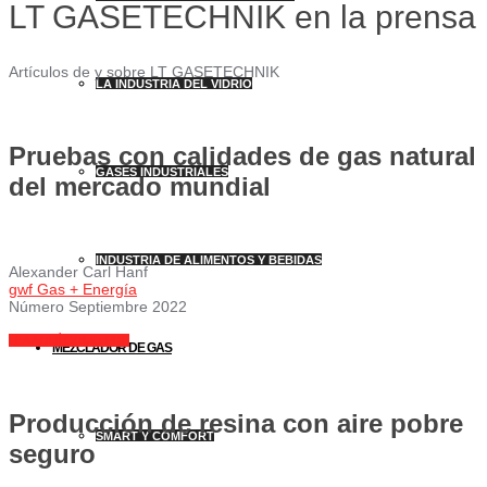
LT GASETECHNIK en la prensa
Artículos de y sobre LT GASETECHNIK
LA INDUSTRIA DEL VIDRIO
Pruebas con calidades de gas natural
GASES INDUSTRIALES
del mercado mundial
INDUSTRIA DE ALIMENTOS Y BEBIDAS
Alexander Carl Hanf
gwf Gas + Energía
Número Septiembre 2022
LEA AQUÍ COMO PDF
MEZCLADOR DE GAS
Producción de resina con aire pobre
SMART Y COMFORT
seguro