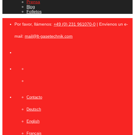
Prensa
Blog
Folletos
Por favor, llámenos:
+49 (0) 231 961070-0
| Envíenos un e-
mail:
mail@lt-gasetechnik.com
Contacto
Deutsch
English
Français