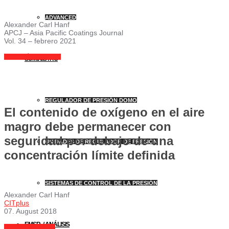
ADVANCED
Alexander Carl Hanf
APCJ – Asia Pacific Coatings Journal
Vol. 34 – febrero 2021
LEA AQUÍ COMO PDF
SUMINISTRO
REGULADOR DE PRESIÓN DOMO
El contenido de oxígeno en el aire
magro debe permanecer con
seguridad por debajo de una
UNIDADES DE REGULADOR DE PRESIÓN
concentración límite definida
SISTEMAS DE CONTROL DE LA PRESIÓN
Alexander Carl Hanf
CITplus
07. August 2018
EMSR- / ANÁLISIS
LEA AQUÍ EN LÍNEA