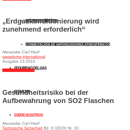
„Erdgaskonditionierung wird
ANÁLISIS DE GASES
zunehmend erforderlich“
CONMUTACIÓN DE VAPORIZADORES ATMOSFÉRICOS
Alexander Carl Hanf
gaswärme international
Ausgabe 13-2016
SEGURIDAD DEL GAS
LEA AQUÍ COMO PDF
Gesundheitsrisiko bei der
SERVICIOS
Aufbewahrung von SO2 Flaschen
SOBRE NOSOTROS
Alexander Carl Hanf
Technische Sicherheit
Bd. 9 (2019) Nr. 10