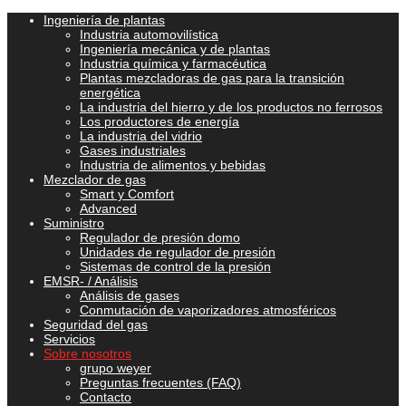
Ingeniería de plantas
Industria automovilística
Ingeniería mecánica y de plantas
Industria química y farmacéutica
Plantas mezcladoras de gas para la transición
energética
La industria del hierro y de los productos no ferrosos
Los productores de energía
La industria del vidrio
Gases industriales
Industria de alimentos y bebidas
Mezclador de gas
Smart y Comfort
Advanced
Suministro
Regulador de presión domo
Unidades de regulador de presión
Sistemas de control de la presión
EMSR- / Análisis
Análisis de gases
Conmutación de vaporizadores atmosféricos
Seguridad del gas
Servicios
Sobre nosotros
grupo weyer
Preguntas frecuentes (FAQ)
Contacto