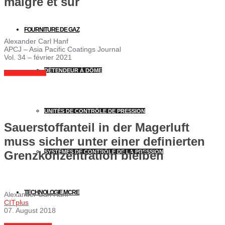
maigre et sûr
FOURNITURE DE GAZ
Alexander Carl Hanf
APCJ – Asia Pacific Coatings Journal
Vol. 34 – février 2021
DÉTENDEUR À DÔME
LIRE ICI EN PDF
UNITÉS DE CONTRÔLE DE PRESSION
Sauerstoffanteil in der Magerluft
muss sicher unter einer definierten
Grenzkonzentration bleiben
SYSTÈMES DE CONTRÔLE DE LA PRESSION
TECHNOLOGIE MCRE
Alexander Carl Hanf
CITplus
07. August 2018