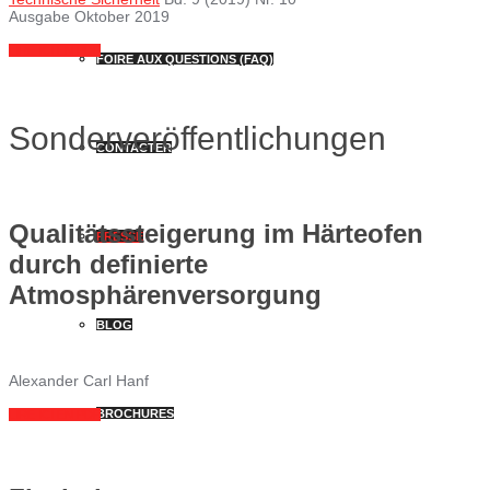
Ausgabe Oktober 2019
LIRE ICI EN PDF
FOIRE AUX QUESTIONS (FAQ)
Sonderveröffentlichungen
CONTACTER
Qualitätssteigerung im Härteofen
PRESSE
durch definierte
Atmosphärenversorgung
BLOG
Alexander Carl Hanf
BROCHURES
LIRE ICI EN PDF