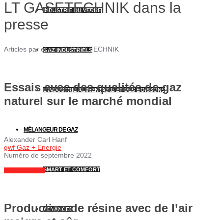
LT GASETECHNIK dans la
INDUSTRIE DU VERRE
presse
Articles par et sur LT GASETECHNIK
GAZ INDUSTRIELS
Essais avec des qualités de gaz
L’INDUSTRIE ALIMENTAIRE ET DES BOISSONS
naturel sur le marché mondial
MÉLANGEUR DE GAZ
Alexander Carl Hanf
gwf Gaz + Energie
Numéro de septembre 2022
SMART ET COMFORT
LIRE ICI EN PDF
Production de résine avec de l’air
ADVANCED