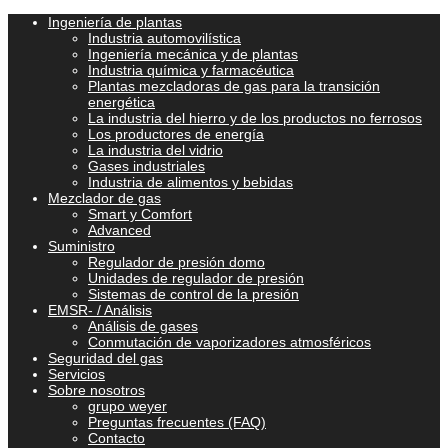
Ingeniería de plantas
Industria automovilística
Ingeniería mecánica y de plantas
Industria química y farmacéutica
Plantas mezcladoras de gas para la transición
energética
La industria del hierro y de los productos no ferrosos
Los productores de energía
La industria del vidrio
Gases industriales
Industria de alimentos y bebidas
Mezclador de gas
Smart y Comfort
Advanced
Suministro
Regulador de presión domo
Unidades de regulador de presión
Sistemas de control de la presión
EMSR- / Análisis
Análisis de gases
Conmutación de vaporizadores atmosféricos
Seguridad del gas
Servicios
Sobre nosotros
grupo weyer
Preguntas frecuentes (FAQ)
Contacto