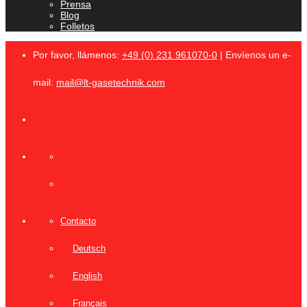
Prensa
Blog
Folletos
Por favor, llámenos:
+49 (0) 231 961070-0
| Envíenos un e-
mail:
mail@lt-gasetechnik.com
Contacto
Deutsch
English
Français