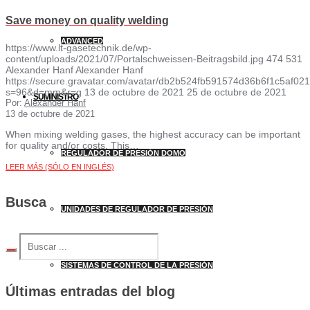
Save money on quality welding
ADVANCED
https://www.lt-gasetechnik.de/wp-
content/uploads/2021/07/Portalschweissen-Beitragsbild.jpg
474
531
Alexander Hanf
Alexander Hanf
https://secure.gravatar.com/avatar/db2b524fb591574d36b6f1c5af
s=96&d=mm&r=g
13 de octubre de 2021
25 de octubre de 2021
SUMINISTRO
Por:
Alexander Hanf
13 de octubre de 2021
When mixing welding gases, the highest accuracy can be important
for quality and/or costs. This…
REGULADOR DE PRESIÓN DOMO
LEER MÁS (SÓLO EN INGLÉS)
Busca
UNIDADES DE REGULADOR DE PRESIÓN
SISTEMAS DE CONTROL DE LA PRESIÓN
Últimas entradas del blog