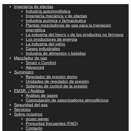
Ingeniería de plantas
Industria automovilística
Ingeniería mecánica y de plantas
Industria química y farmacéutica
Plantas mezcladoras de gas para la transición
energética
La industria del hierro y de los productos no ferrosos
Los productores de energía
La industria del vidrio
Gases industriales
Industria de alimentos y bebidas
Mezclador de gas
Smart y Comfort
Advanced
Suministro
Regulador de presión domo
Unidades de regulador de presión
Sistemas de control de la presión
EMSR- / Análisis
Análisis de gases
Conmutación de vaporizadores atmosféricos
Seguridad del gas
Servicios
Sobre nosotros
grupo weyer
Preguntas frecuentes (FAQ)
Contacto