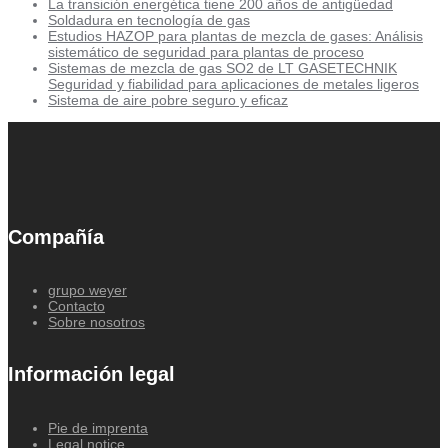
La transición energética tiene 200 años de antigüedad
Soldadura en tecnología de gas
Estudios HAZOP para plantas de mezcla de gases: Análisis
sistemático de seguridad para plantas de proceso
Sistemas de mezcla de gas SO2 de LT GASETECHNIK
Seguridad y fiabilidad para aplicaciones de metales ligeros
Sistema de aire pobre seguro y eficaz
Compañía
grupo weyer
Contacto
Sobre nosotros
Información legal
Pie de imprenta
Legal notice