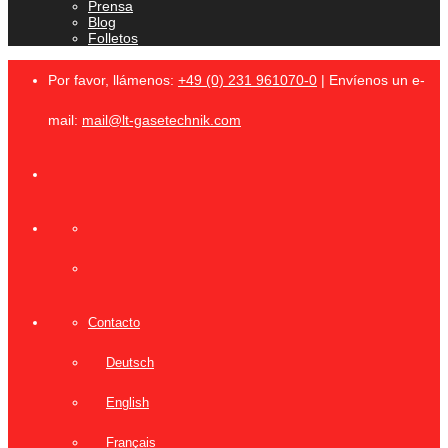
Prensa
Blog
Folletos
Por favor, llámenos:
+49 (0) 231 961070-0
| Envíenos un e-
mail:
mail@lt-gasetechnik.com
Contacto
Deutsch
English
Français