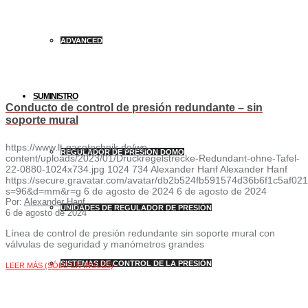
ADVANCED
SUMINISTRO
Conducto de control de presión redundante – sin
soporte mural
https://www.lt-gasetechnik.de/wp-
REGULADOR DE PRESIÓN DOMO
content/uploads/2023/01/Druckregelstrecke-Redundant-ohne-Tafel-
22-0880-1024x734.jpg
1024
734
Alexander Hanf
Alexander Hanf
https://secure.gravatar.com/avatar/db2b524fb591574d36b6f1c5af
s=96&d=mm&r=g
6 de agosto de 2024
6 de agosto de 2024
Por:
Alexander Hanf
UNIDADES DE REGULADOR DE PRESIÓN
6 de agosto de 2024
Línea de control de presión redundante sin soporte mural con
válvulas de seguridad y manómetros grandes
SISTEMAS DE CONTROL DE LA PRESIÓN
LEER MÁS (SÓLO EN INGLÉS)