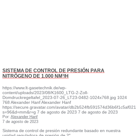
SISTEMA DE CONTROL DE PRESIÓN PARA
NITRÓGENO DE 1.000 NM³/H
https://www.lt-gasetechnik.de/wp-
content/uploads/2023/08/K1600_LTG-2-Zoll-
Domdruckregeltafel_2023-07-26_LT23-0482-1024x768.jpg
1024
768
Alexander Hanf
Alexander Hanf
https://secure.gravatar.com/avatar/db2b524fb591574d36b6f1c5af
s=96&d=mm&r=g
7 de agosto de 2023
7 de agosto de 2023
Por:
Alexander Hanf
7 de agosto de 2023
Sistema de control de presión redundante basado en nuestra
unidad reguladora de presión de 2″.…