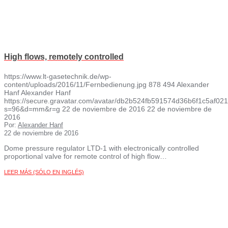
High flows, remotely controlled
https://www.lt-gasetechnik.de/wp-
content/uploads/2016/11/Fernbedienung.jpg
878
494
Alexander
Hanf
Alexander Hanf
https://secure.gravatar.com/avatar/db2b524fb591574d36b6f1c5af
s=96&d=mm&r=g
22 de noviembre de 2016
22 de noviembre de
2016
Por:
Alexander Hanf
22 de noviembre de 2016
Dome pressure regulator LTD-1 with electronically controlled
proportional valve for remote control of high flow…
LEER MÁS (SÓLO EN INGLÉS)