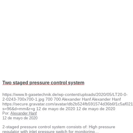
Two staged pressure control system
https://www.lt-gasetechnik.de/wp-content/uploads/2020/05/LT20-0-
2-0243-700x700-1.jpg
700
700
Alexander Hanf
Alexander Hanf
https://secure.gravatar.com/avatar/db2b524fb591574d36b6f1c5af
s=96&d=mm&r=g
12 de mayo de 2020
12 de mayo de 2020
Por:
Alexander Hanf
12 de mayo de 2020
2-staged pressure control system consists of: High pressure
regulator with inlet pressure switch for monitoring…