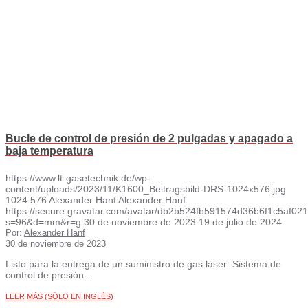
Bucle de control de presión de 2 pulgadas y apagado a
baja temperatura
https://www.lt-gasetechnik.de/wp-
content/uploads/2023/11/K1600_Beitragsbild-DRS-1024x576.jpg
1024
576
Alexander Hanf
Alexander Hanf
https://secure.gravatar.com/avatar/db2b524fb591574d36b6f1c5af
s=96&d=mm&r=g
30 de noviembre de 2023
19 de julio de 2024
Por:
Alexander Hanf
30 de noviembre de 2023
Listo para la entrega de un suministro de gas láser: Sistema de
control de presión…
LEER MÁS (SÓLO EN INGLÉS)