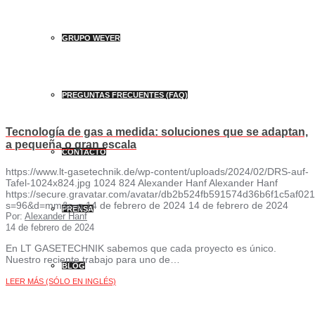
GRUPO WEYER
PREGUNTAS FRECUENTES (FAQ)
Tecnología de gas a medida: soluciones que se adaptan,
a pequeña o gran escala
CONTACTO
https://www.lt-gasetechnik.de/wp-content/uploads/2024/02/DRS-auf-
Tafel-1024x824.jpg
1024
824
Alexander Hanf
Alexander Hanf
https://secure.gravatar.com/avatar/db2b524fb591574d36b6f1c5af
s=96&d=mm&r=g
14 de febrero de 2024
14 de febrero de 2024
PRENSA
Por:
Alexander Hanf
14 de febrero de 2024
En LT GASETECHNIK sabemos que cada proyecto es único.
Nuestro reciente trabajo para uno de…
BLOG
LEER MÁS (SÓLO EN INGLÉS)