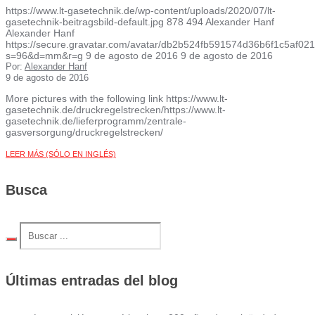
https://www.lt-gasetechnik.de/wp-content/uploads/2020/07/lt-
gasetechnik-beitragsbild-default.jpg
878
494
Alexander Hanf
Alexander Hanf
https://secure.gravatar.com/avatar/db2b524fb591574d36b6f1c5af
s=96&d=mm&r=g
9 de agosto de 2016
9 de agosto de 2016
Por:
Alexander Hanf
9 de agosto de 2016
More pictures with the following link https://www.lt-
gasetechnik.de/druckregelstrecken/https://www.lt-
gasetechnik.de/lieferprogramm/zentrale-
gasversorgung/druckregelstrecken/
LEER MÁS (SÓLO EN INGLÉS)
Busca
Últimas entradas del blog