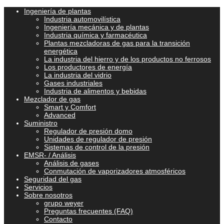
Ingeniería de plantas
Industria automovilística
Ingeniería mecánica y de plantas
Industria química y farmacéutica
Plantas mezcladoras de gas para la transición
energética
La industria del hierro y de los productos no ferrosos
Los productores de energía
La industria del vidrio
Gases industriales
Industria de alimentos y bebidas
Mezclador de gas
Smart y Comfort
Advanced
Suministro
Regulador de presión domo
Unidades de regulador de presión
Sistemas de control de la presión
EMSR- / Análisis
Análisis de gases
Conmutación de vaporizadores atmosféricos
Seguridad del gas
Servicios
Sobre nosotros
grupo weyer
Preguntas frecuentes (FAQ)
Contacto