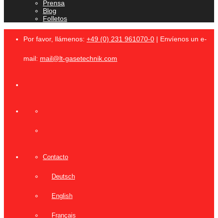
Prensa
Blog
Folletos
Por favor, llámenos:
+49 (0) 231 961070-0
| Envíenos un e-
mail:
mail@lt-gasetechnik.com
Contacto
Deutsch
English
Français