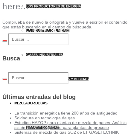
here...
LOS PRODUCTORES DE ENERGÍA
Comprueba de nuevo la ortografía y vuelve a escribir el contenido
que estás buscando en el campo de búsqueda.
LA INDUSTRIA DEL VIDRIO
GASES INDUSTRIALES
Busca
INDUSTRIA DE ALIMENTOS Y BEBIDAS
Últimas entradas del blog
MEZCLADOR DE GAS
La transición energética tiene 200 años de antigüedad
Soldadura en tecnología de gas
Estudios HAZOP para plantas de mezcla de gases: Análisis
sistemático de seguridad para plantas de proceso
SMART Y COMFORT
Sistemas de mezcla de gas SO2 de LT GASETECHNIK