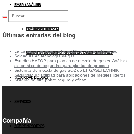
EMSR- / ANÁLISIS
ANÁLISIS DE GASES
Últimas entradas del blog
La transición energética tiene 200 años de antigüedad
CONMUTACIÓN DE VAPORIZADORES ATMOSFÉRICOS
Soldadura en tecnología de gas
Estudios HAZOP para plantas de mezcla de gases: Análisis
sistemático de seguridad para plantas de proceso
Sistemas de mezcla de gas SO2 de LT GASETECHNIK
Seguridad y fiabilidad para aplicaciones de metales ligeros
SEGURIDAD DEL GAS
Sistema de aire pobre seguro y eficaz
SERVICIOS
Compañía
SOBRE NOSOTROS