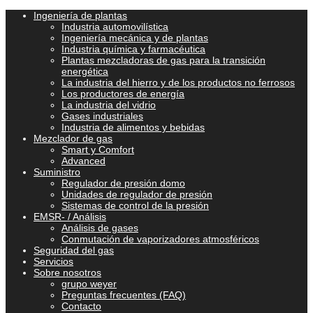
Ingeniería de plantas
Industria automovilística
Ingeniería mecánica y de plantas
Industria química y farmacéutica
Plantas mezcladoras de gas para la transición
energética
La industria del hierro y de los productos no ferrosos
Los productores de energía
La industria del vidrio
Gases industriales
Industria de alimentos y bebidas
Mezclador de gas
Smart y Comfort
Advanced
Suministro
Regulador de presión domo
Unidades de regulador de presión
Sistemas de control de la presión
EMSR- / Análisis
Análisis de gases
Conmutación de vaporizadores atmosféricos
Seguridad del gas
Servicios
Sobre nosotros
grupo weyer
Preguntas frecuentes (FAQ)
Contacto