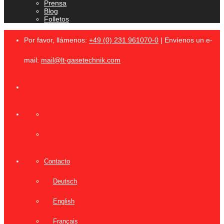
Prensa
Blog
Folletos
Por favor, llámenos:
+49 (0) 231 961070-0
| Envíenos un e-
mail:
mail@lt-gasetechnik.com
Contacto
Deutsch
English
Français