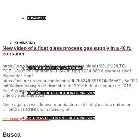
ADVANCED
SUMINISTRO
New video of a float glass process gas supply in a 40 ft.
container
https://www.lt-gasetechnik.de/wp-content/uploads/2018/12/LTG-
REGULADOR DE PRESIÓN DOMO
FGE_16-0538-Panorama-1024x369.jpg
1024
369
Alexander Hanf
Alexander Hanf
https://secure.gravatar.com/avatar/db2b524fb591574d36b6f1c5af
s=96&d=mm&r=g
5 de diciembre de 2018
5 de diciembre de 2018
Por:
Alexander Hanf
UNIDADES DE REGULADOR DE PRESIÓN
5 de diciembre de 2018
Once again, a well-known manufacturer of flat glass has entrusted
LT GASETECHNIK with delivery of…
SISTEMAS DE CONTROL DE LA PRESIÓN
LEER MÁS (SÓLO EN INGLÉS)
Busca