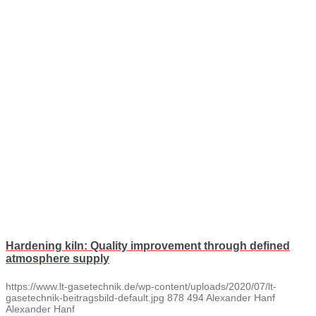
Hardening kiln: Quality improvement through defined
atmosphere supply
https://www.lt-gasetechnik.de/wp-content/uploads/2020/07/lt-
gasetechnik-beitragsbild-default.jpg
878
494
Alexander Hanf
Alexander Hanf