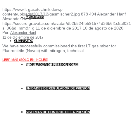
https://www.lt-gasetechnik.de/wp-
content/uploads/2017/12/gasmischer2.jpg
878
494
Alexander Hanf
ADVANCED
Alexander Hanf
https://secure.gravatar.com/avatar/db2b524fb591574d36b6f1c5af
s=96&d=mm&r=g
11 de diciembre de 2017
10 de agosto de 2020
Por:
Alexander Hanf
11 de diciembre de 2017
SUMINISTRO
We have successfully commissioned the first LT gas mixer for
Fluoronitrile (Novec) with nitrogen, technical…
LEER MÁS (SÓLO EN INGLÉS)
REGULADOR DE PRESIÓN DOMO
UNIDADES DE REGULADOR DE PRESIÓN
SISTEMAS DE CONTROL DE LA PRESIÓN