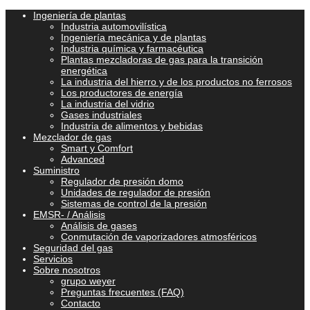
Ingeniería de plantas
Industria automovilística
Ingeniería mecánica y de plantas
Industria química y farmacéutica
Plantas mezcladoras de gas para la transición
energética
La industria del hierro y de los productos no ferrosos
Los productores de energía
La industria del vidrio
Gases industriales
Industria de alimentos y bebidas
Mezclador de gas
Smart y Comfort
Advanced
Suministro
Regulador de presión domo
Unidades de regulador de presión
Sistemas de control de la presión
EMSR- / Análisis
Análisis de gases
Conmutación de vaporizadores atmosféricos
Seguridad del gas
Servicios
Sobre nosotros
grupo weyer
Preguntas frecuentes (FAQ)
Contacto