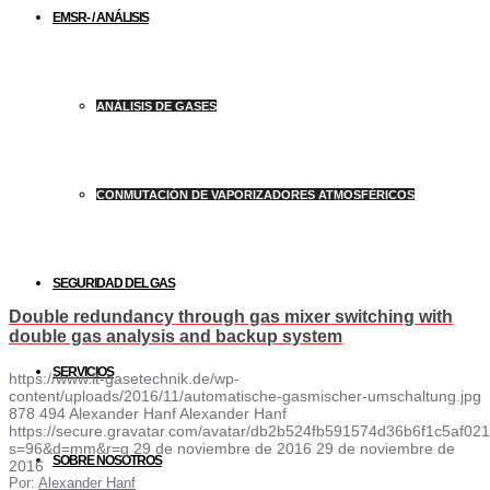
EMSR- / ANÁLISIS
ANÁLISIS DE GASES
CONMUTACIÓN DE VAPORIZADORES ATMOSFÉRICOS
SEGURIDAD DEL GAS
Double redundancy through gas mixer switching with
double gas analysis and backup system
SERVICIOS
https://www.lt-gasetechnik.de/wp-
content/uploads/2016/11/automatische-gasmischer-umschaltung.jpg
878
494
Alexander Hanf
Alexander Hanf
https://secure.gravatar.com/avatar/db2b524fb591574d36b6f1c5af
s=96&d=mm&r=g
29 de noviembre de 2016
29 de noviembre de
SOBRE NOSOTROS
2016
Por:
Alexander Hanf