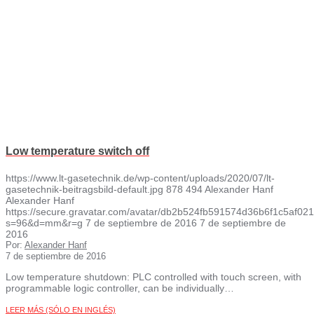
Low temperature switch off
https://www.lt-gasetechnik.de/wp-content/uploads/2020/07/lt-
gasetechnik-beitragsbild-default.jpg
878
494
Alexander Hanf
Alexander Hanf
https://secure.gravatar.com/avatar/db2b524fb591574d36b6f1c5af
s=96&d=mm&r=g
7 de septiembre de 2016
7 de septiembre de
2016
Por:
Alexander Hanf
7 de septiembre de 2016
Low temperature shutdown: PLC controlled with touch screen, with
programmable logic controller, can be individually…
LEER MÁS (SÓLO EN INGLÉS)