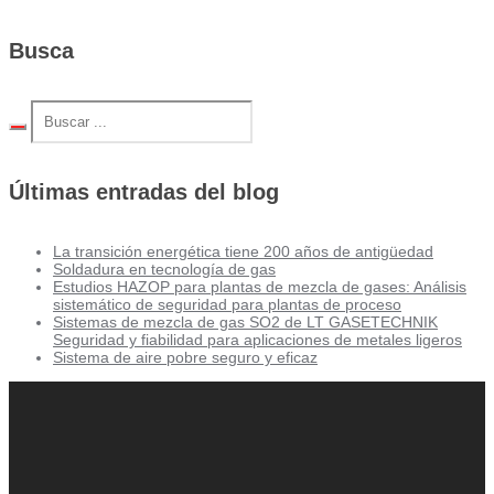
Busca
Últimas entradas del blog
La transición energética tiene 200 años de antigüedad
Soldadura en tecnología de gas
Estudios HAZOP para plantas de mezcla de gases: Análisis
sistemático de seguridad para plantas de proceso
Sistemas de mezcla de gas SO2 de LT GASETECHNIK
Seguridad y fiabilidad para aplicaciones de metales ligeros
Sistema de aire pobre seguro y eficaz