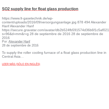
SO2 supply line for float glass production
https://www.lt-gasetechnik.de/wp-
content/uploads/2016/09/versorgungsanlage.jpg
878
494
Alexander
Hanf
Alexander Hanf
https://secure.gravatar.com/avatar/db2b524fb591574d36b6f1c5af
s=96&d=mm&r=g
28 de septiembre de 2016
28 de septiembre de
2016
Por:
Alexander Hanf
28 de septiembre de 2016
To supply the roller cooling furnace of a float glass production line in
Central Asia…
LEER MÁS (SÓLO EN INGLÉS)