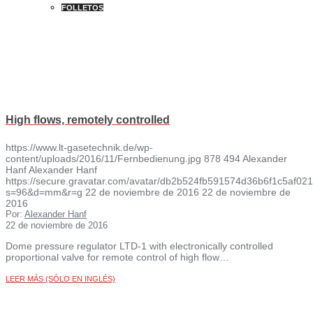
FOLLETOS
High flows, remotely controlled
https://www.lt-gasetechnik.de/wp-
content/uploads/2016/11/Fernbedienung.jpg
878
494
Alexander
Hanf
Alexander Hanf
https://secure.gravatar.com/avatar/db2b524fb591574d36b6f1c5af
s=96&d=mm&r=g
22 de noviembre de 2016
22 de noviembre de
2016
Por:
Alexander Hanf
22 de noviembre de 2016
Dome pressure regulator LTD-1 with electronically controlled
proportional valve for remote control of high flow…
LEER MÁS (SÓLO EN INGLÉS)