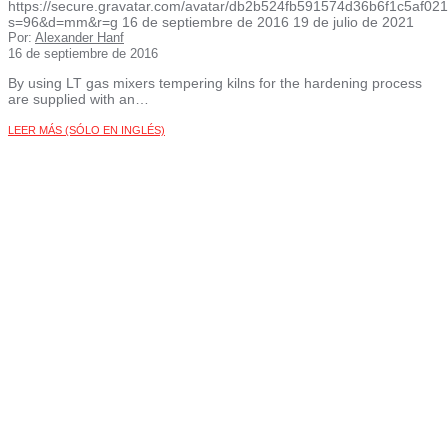
https://secure.gravatar.com/avatar/db2b524fb591574d36b6f1c5af
s=96&d=mm&r=g
16 de septiembre de 2016
19 de julio de 2021
Por:
Alexander Hanf
16 de septiembre de 2016
By using LT gas mixers tempering kilns for the hardening process
are supplied with an…
LEER MÁS (SÓLO EN INGLÉS)