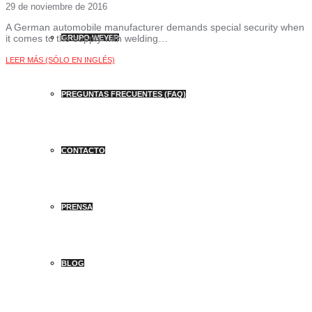
29 de noviembre de 2016
A German automobile manufacturer demands special security when
it comes to the supply with welding…
GRUPO WEYER
LEER MÁS (SÓLO EN INGLÉS)
PREGUNTAS FRECUENTES (FAQ)
CONTACTO
PRENSA
BLOG