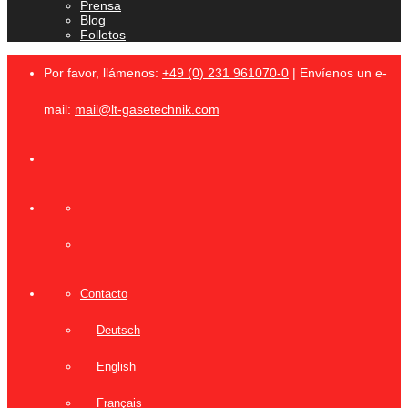
Prensa
Blog
Folletos
Por favor, llámenos:
+49 (0) 231 961070-0
| Envíenos un e-
mail:
mail@lt-gasetechnik.com
Contacto
Deutsch
English
Français