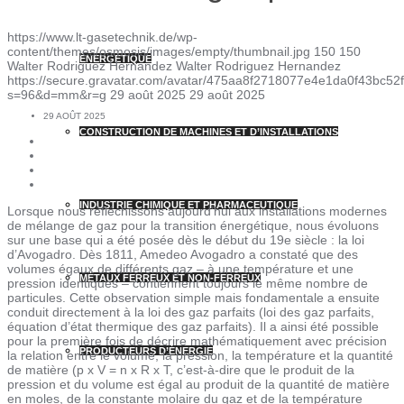
https://www.lt-gasetechnik.de/wp-
content/themes/osmosis/images/empty/thumbnail.jpg
150
150
ÉNERGÉTIQUE
Walter Rodriguez Hernandez
Walter Rodriguez Hernandez
https://secure.gravatar.com/avatar/475aa8f2718077e4e1da0f43bc
s=96&d=mm&r=g
29 août 2025
29 août 2025
29 AOÛT 2025
CONSTRUCTION DE MACHINES ET D’INSTALLATIONS
INDUSTRIE CHIMIQUE ET PHARMACEUTIQUE
Lorsque nous réfléchissons aujourd’hui aux installations modernes
de mélange de gaz pour la transition énergétique, nous évoluons
sur une base qui a été posée dès le début du 19e siècle : la loi
d’Avogadro. Dès 1811, Amedeo Avogadro a constaté que des
volumes égaux de différents gaz – à une température et une
MÉTAUX FERREUX ET NON-FERREUX
pression identiques – contiennent toujours le même nombre de
particules. Cette observation simple mais fondamentale a ensuite
conduit directement à la loi des gaz parfaits (loi des gaz parfaits,
équation d’état thermique des gaz parfaits). Il a ainsi été possible
pour la première fois de décrire mathématiquement avec précision
PRODUCTEURS D’ÉNERGIE
la relation entre le volume, la pression, la température et la quantité
de matière (p x V = n x R x T, c’est-à-dire que le produit de la
pression et du volume est égal au produit de la quantité de matière
en moles, de la constante molaire du gaz et de la température