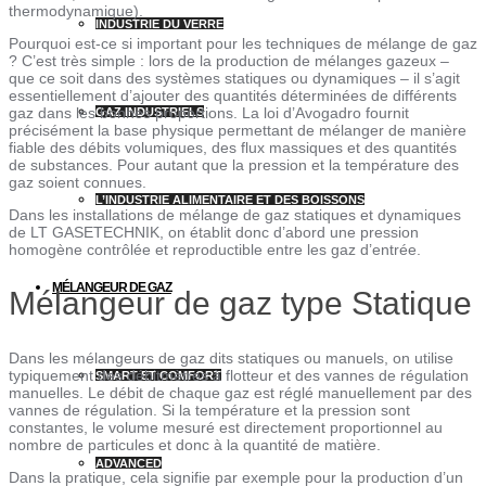
thermodynamique).
INDUSTRIE DU VERRE
Pourquoi est-ce si important pour les techniques de mélange de gaz
? C’est très simple : lors de la production de mélanges gazeux –
que ce soit dans des systèmes statiques ou dynamiques – il s’agit
essentiellement d’ajouter des quantités déterminées de différents
gaz dans les bonnes proportions. La loi d’Avogadro fournit
GAZ INDUSTRIELS
précisément la base physique permettant de mélanger de manière
fiable des débits volumiques, des flux massiques et des quantités
de substances. Pour autant que la pression et la température des
gaz soient connues.
L’INDUSTRIE ALIMENTAIRE ET DES BOISSONS
Dans les installations de mélange de gaz statiques et dynamiques
de LT GASETECHNIK, on établit donc d’abord une pression
homogène contrôlée et reproductible entre les gaz d’entrée.
MÉLANGEUR DE GAZ
Mélangeur de gaz type Statique
Dans les mélangeurs de gaz dits statiques ou manuels, on utilise
typiquement des débitmètres à flotteur et des vannes de régulation
SMART ET COMFORT
manuelles. Le débit de chaque gaz est réglé manuellement par des
vannes de régulation. Si la température et la pression sont
constantes, le volume mesuré est directement proportionnel au
nombre de particules et donc à la quantité de matière.
ADVANCED
Dans la pratique, cela signifie par exemple pour la production d’un