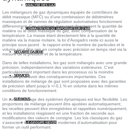
ANALYSE DES GAZ
Les mélangeurs de gaz dynamiques équipés de contrôleurs de
débit massique (MFC) ou d’une combinaison de débitmètres
massiques et de vannes de régulation automatisées fonctionnent
différemment. Ces systèmes mesurent directement la quantité de
COMMUTATION DU VAPORISATEUR D’AIR
matière ou le débit massique du gaz, avec compensation de la
température. La masse étant directement liée à la quantité de
matière via la masse molaire, la loi d’Avogadro reste ici aussi le
principe sous-jacent : le rapport entre le nombre de particules et le
volume peut être pris en compte avec précision en temps réel via la
SÉCURITÉ GAZIÈRE
mesure de la pression et de la température.
Dans de telles installations, les gaz sont mélangés avec une grande
précision, indépendamment des variations extérieures. C’est
particulièrement important dans les processus où la moindre
SERVICES
variation peut avoir des conséquences importantes. Ces
installations de mélange de gaz sont proposées avec des garanties
de précision allant jusqu’à +/-0,1 % en volume dans les mêmes
conditions de fonctionnement.
Un autre avantage des systèmes dynamiques est leur flexibilité. Les
SUR NOUS
proportions de mélange peuvent être ajustées automatiquement,
les recettes peuvent être enregistrées et rappelées numériquement,
et les installations réagissent en une fraction de seconde aux
modifications des valeurs de consigne. Les lois classiques du gaz
s’associent ici aux techniques modernes d’automatisation pour
LE GROUPE WEYER
former un outil performant.