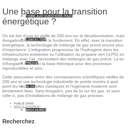
Une base pour la transition
FOIRE AUX QUESTIONS (FAQ)
énergétique ?
On est loin d’une loi vieille de 200 ans sur la décarbonisation, mais
CONTACTER
Avogadrosche en fournit le fondement. En effet, avec la transition
énergétique, la technologie de mélange de gaz prend encore plus
d’importance. L’intégration progressive de l’hydrogène dans les
infrastructures existantes ou l’utilisation du propane vert (rLPG) en
mélange avec l’air, nécessitent des mélanges de gaz précis. La loi
PRESSE
d’Avogadro fournit ici la base théorique pour des processus
reproductibles et sûrs.
Cette association entre des connaissances scientifiques vieilles de
200 ans et une technologie industrielle de pointe montre à quel
point les lois naturelles classiques et l’ingénierie moderne sont
BLOG
étroitement liées. Sans Avogadro, pas de loi sur les gaz, et sans
celle-ci, pas d’installations de mélange de gaz précises.
PUBLIÉ DANS :
NON CLASSIFIÉ(E)
BROCHURES
Recherchez