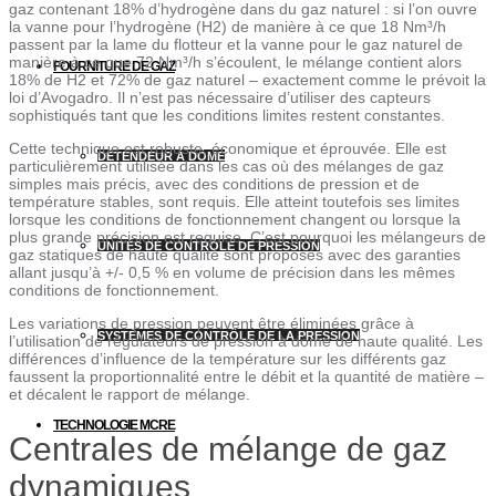
gaz contenant 18% d’hydrogène dans du gaz naturel : si l’on ouvre
la vanne pour l’hydrogène (H2) de manière à ce que 18 Nm³/h
passent par la lame du flotteur et la vanne pour le gaz naturel de
manière à ce que 72 Nm³/h s’écoulent, le mélange contient alors
FOURNITURE DE GAZ
18% de H2 et 72% de gaz naturel – exactement comme le prévoit la
loi d’Avogadro. Il n’est pas nécessaire d’utiliser des capteurs
sophistiqués tant que les conditions limites restent constantes.
Cette technique est robuste, économique et éprouvée. Elle est
DÉTENDEUR À DÔME
particulièrement utilisée dans les cas où des mélanges de gaz
simples mais précis, avec des conditions de pression et de
température stables, sont requis. Elle atteint toutefois ses limites
lorsque les conditions de fonctionnement changent ou lorsque la
plus grande précision est requise. C’est pourquoi les mélangeurs de
UNITÉS DE CONTRÔLE DE PRESSION
gaz statiques de haute qualité sont proposés avec des garanties
allant jusqu’à +/- 0,5 % en volume de précision dans les mêmes
conditions de fonctionnement.
Les variations de pression peuvent être éliminées grâce à
SYSTÈMES DE CONTRÔLE DE LA PRESSION
l’utilisation de régulateurs de pression à dôme de haute qualité. Les
différences d’influence de la température sur les différents gaz
faussent la proportionnalité entre le débit et la quantité de matière –
et décalent le rapport de mélange.
TECHNOLOGIE MCRE
Centrales de mélange de gaz
dynamiques