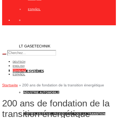
ESPAÑOL
LT GASETECHNIK
DEUTSCH
ENGLISH
FRANÇAIS
INGÉNIERIE SYSTÈMES
ESPAÑOL
Startseite
»
200 ans de fondation de la transition énergétique
INDUSTRIE AUTOMOBILE
200 ans de fondation de la
transition énergétique
CENTRALES DE MÉLANGE DE GAZ POUR LA TRANSITION