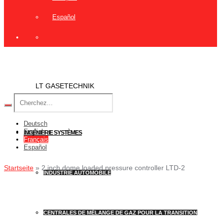
Español
LT GASETECHNIK
Deutsch
English
INGÉNIERIE SYSTÈMES
Français
Español
Startseite
»
2 inch dome loaded pressure controller LTD-2
INDUSTRIE AUTOMOBILE
CENTRALES DE MÉLANGE DE GAZ POUR LA TRANSITION