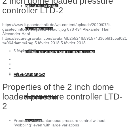
2 inch dome loaded pressure
INDUSTRIE DU VERRE
controller LTD-2
https://www.lt-gasetechnik.de/wp-content/uploads/2020/07/lt-
gasetechnik-beitragsbild-default.jpg
878
494
Alexander Hanf
GAZ INDUSTRIELS
Alexander Hanf
https://secure.gravatar.com/avatar/db2b524fb591574d36b6f1c5af
s=96&d=mm&r=g
5 février 2018
5 février 2018
5 février 2018
L’INDUSTRIE ALIMENTAIRE ET DES BOISSONS
MÉLANGEUR DE GAZ
Properties of the 2 inch dome
loaded pressure controller LTD-
SMART ET COMFORT
2
Precise and instantaneous pressure control without
ADVANCED
“wobbling“ even with large variations