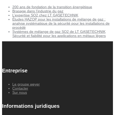
200 ans de fondation de la transition énergétique
Brasage dans l’industrie du gaz
L’expertise SO2 chez LT GASETECHNIK
Études HAZOP pour les installations de mélange de gaz :
analyse systématique de la sécurité pour les installations de
procédé
Systèmes de mélange de gaz SO2 de LT GASETECHNIK
Sécurité et fiabilité pour les applications en métaux légers
Entreprise
Le groupe weyer
Contacter
Sur nous
Informations juridiques