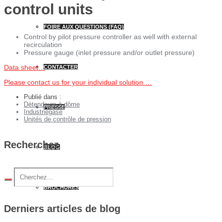
control units
FOIRE AUX QUESTIONS (FAQ)
Control by pilot pressure controller as well with external
recirculation
Pressure gauge (inlet pressure and/or outlet pressure)
Data sheet…
CONTACTER
Please contact us for your individual solution …
Publié dans :
Détendeurs à dôme
PRESSE
Industriegase
Unités de contrôle de pression
Recherchez
BLOG
BROCHURES
Derniers articles de blog