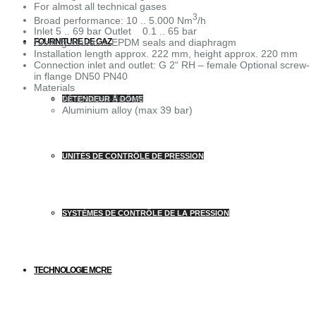
For almost all technical gases
3
Broad performance: 10 .. 5.000 Nm
/h
Inlet 5 .. 69 bar Outlet 0.1 .. 65 bar
FOURNITURE DE GAZ
Sealing material: EPDM seals and diaphragm
Installation length approx. 222 mm, height approx. 220 mm
Connection inlet and outlet: G 2“ RH – female Optional screw-
in flange DN50 PN40
Materials
Aluminium-Bronze
DÉTENDEUR À DÔME
Aluminium alloy (max 39 bar)
UNITÉS DE CONTRÔLE DE PRESSION
SYSTÈMES DE CONTRÔLE DE LA PRESSION
TECHNOLOGIE MCRE