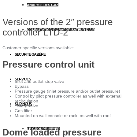
ANALYSE DES GAZ
Versions of the 2″ pressure
controller LTD-2
COMMUTATION DU VAPORISATEUR D’AIR
Customer specific versions available:
SÉCURITÉ GAZIÈRE
Pressure control unit
SERVICES
Inlet and outlet stop valve
Bypass
Pressure gauge (inlet pressure and/or outlet pressure)
Control by pilot pressure controller as well with external
recirculation
SUR NOUS
Safety valve
Gas filter
Mounted on wall console or rack, as well with roof
LE GROUPE WEYER
Dome loaded pressure