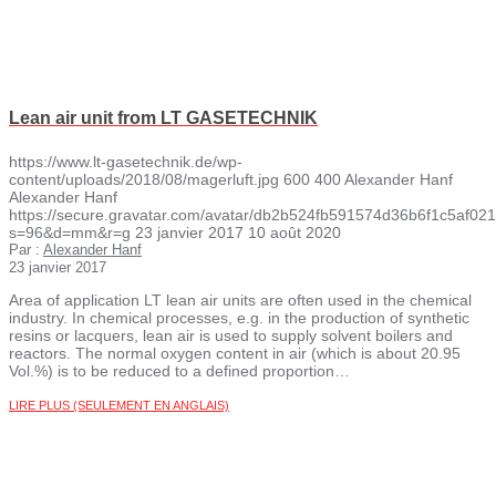
Lean air unit from LT GASETECHNIK
https://www.lt-gasetechnik.de/wp-
content/uploads/2018/08/magerluft.jpg
600
400
Alexander Hanf
Alexander Hanf
https://secure.gravatar.com/avatar/db2b524fb591574d36b6f1c5af
s=96&d=mm&r=g
23 janvier 2017
10 août 2020
Par :
Alexander Hanf
23 janvier 2017
Area of application LT lean air units are often used in the chemical
industry. In chemical processes, e.g. in the production of synthetic
resins or lacquers, lean air is used to supply solvent boilers and
reactors. The normal oxygen content in air (which is about 20.95
Vol.%) is to be reduced to a defined proportion…
LIRE PLUS (SEULEMENT EN ANGLAIS)