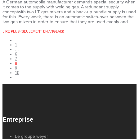
A German automobile manufacturer demands special security when
it comes to the supply with welding gas. A redundant supply
conceptwith two LT gas mixers and a back-up bundle supply is used
for this. Every week, there is an automatic switch-over between the
two gas mixers in order to ensure that they are used evenly and…
LIRE PLUS (SEULEMENT EN ANGLAIS)
1
…
6
7
8
9
10
Entreprise
Le groupe weyer