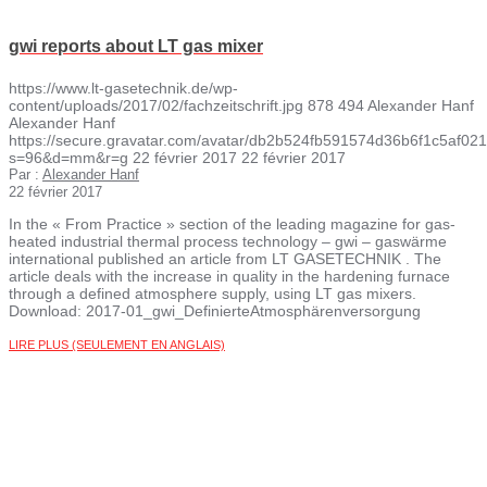
gwi reports about LT gas mixer
https://www.lt-gasetechnik.de/wp-
content/uploads/2017/02/fachzeitschrift.jpg
878
494
Alexander Hanf
Alexander Hanf
https://secure.gravatar.com/avatar/db2b524fb591574d36b6f1c5af
s=96&d=mm&r=g
22 février 2017
22 février 2017
Par :
Alexander Hanf
22 février 2017
In the « From Practice » section of the leading magazine for gas-
heated industrial thermal process technology – gwi – gaswärme
international published an article from LT GASETECHNIK . The
article deals with the increase in quality in the hardening furnace
through a defined atmosphere supply, using LT gas mixers.
Download: 2017-01_gwi_DefinierteAtmosphärenversorgung
LIRE PLUS (SEULEMENT EN ANGLAIS)