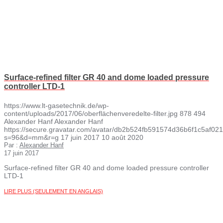
Surface-refined filter GR 40 and dome loaded pressure
controller LTD-1
https://www.lt-gasetechnik.de/wp-
content/uploads/2017/06/oberflächenveredelte-filter.jpg
878
494
Alexander Hanf
Alexander Hanf
https://secure.gravatar.com/avatar/db2b524fb591574d36b6f1c5af
s=96&d=mm&r=g
17 juin 2017
10 août 2020
Par :
Alexander Hanf
17 juin 2017
Surface-refined filter GR 40 and dome loaded pressure controller
LTD-1
LIRE PLUS (SEULEMENT EN ANGLAIS)