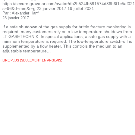
https://secure.gravatar.com/avatar/db2b524fb591574d36b6f1c5af
s=96&d=mm&r=g
23 janvier 2017
19 juillet 2021
Par :
Alexander Hanf
23 janvier 2017
If a safe shutdown of the gas supply for brittle fracture monitoring is
required, many customers rely on a low temperature shutdown from
LT GASETECHNIK. In special applications, a safe gas supply with a
minimum temperature is required. The low-temperature switch-off is
supplemented by a flow heater. This controls the medium to an
adjustable temperature…
LIRE PLUS (SEULEMENT EN ANGLAIS)