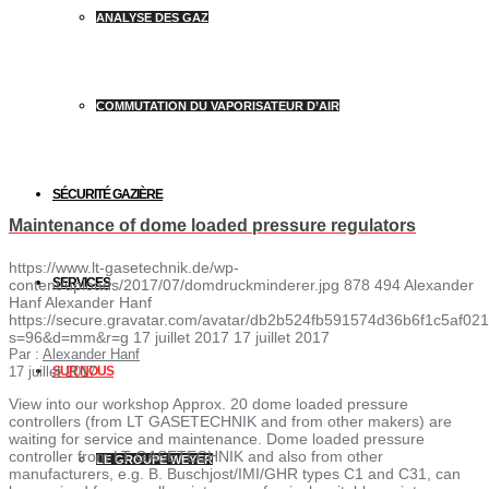
ANALYSE DES GAZ
COMMUTATION DU VAPORISATEUR D’AIR
SÉCURITÉ GAZIÈRE
Maintenance of dome loaded pressure regulators
https://www.lt-gasetechnik.de/wp-
SERVICES
content/uploads/2017/07/domdruckminderer.jpg
878
494
Alexander
Hanf
Alexander Hanf
https://secure.gravatar.com/avatar/db2b524fb591574d36b6f1c5af
s=96&d=mm&r=g
17 juillet 2017
17 juillet 2017
Par :
Alexander Hanf
17 juillet 2017
SUR NOUS
View into our workshop Approx. 20 dome loaded pressure
controllers (from LT GASETECHNIK and from other makers) are
waiting for service and maintenance. Dome loaded pressure
controller from LT GASETECHNIK and also from other
LE GROUPE WEYER
manufacturers, e.g. B. Buschjost/IMI/GHR types C1 and C31, can