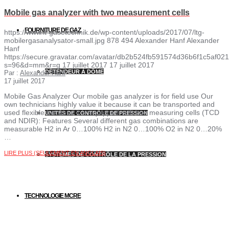
Mobile gas analyzer with two measurement cells
FOURNITURE DE GAZ
https://www.lt-gasetechnik.de/wp-content/uploads/2017/07/ltg-
mobilergasanalysator-small.jpg
878
494
Alexander Hanf
Alexander
Hanf
https://secure.gravatar.com/avatar/db2b524fb591574d36b6f1c5af
s=96&d=mm&r=g
17 juillet 2017
17 juillet 2017
DÉTENDEUR À DÔME
Par :
Alexander Hanf
17 juillet 2017
Mobile Gas Analyzer Our mobile gas analyzer is for field use Our
own technicians highly value it because it can be transported and
used flexible because it is equipped with two measuring cells (TCD
UNITÉS DE CONTRÔLE DE PRESSION
and NDIR): Features Several different gas combinations are
measurable H2 in Ar 0…100% H2 in N2 0…100% O2 in N2 0…20%
…
LIRE PLUS (SEULEMENT EN ANGLAIS)
SYSTÈMES DE CONTRÔLE DE LA PRESSION
TECHNOLOGIE MCRE