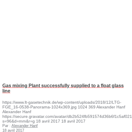
Gas mixing Plant successfully supplied to a float glass
line
https://www.lt-gasetechnik.de/wp-content/uploads/2018/12/LTG-
FGE_16-0538-Panorama-1024x369.jpg
1024
369
Alexander Hanf
Alexander Hanf
https://secure.gravatar.com/avatar/db2b524fb591574d36b6f1c5af
s=96&d=mm&r=g
18 avril 2017
18 avril 2017
Par :
Alexander Hanf
18 avril 2017