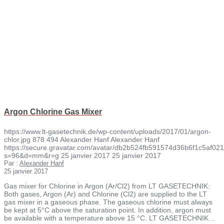
Argon Chlorine Gas Mixer
https://www.lt-gasetechnik.de/wp-content/uploads/2017/01/argon-
chlor.jpg
878
494
Alexander Hanf
Alexander Hanf
https://secure.gravatar.com/avatar/db2b524fb591574d36b6f1c5af
s=96&d=mm&r=g
25 janvier 2017
25 janvier 2017
Par :
Alexander Hanf
25 janvier 2017
Gas mixer for Chlorine in Argon (Ar/Cl2) from LT GASETECHNIK:
Both gases, Argon (Ar) and Chlorine (Cl2) are supplied to the LT
gas mixer in a gaseous phase. The gaseous chlorine must always
be kept at 5°C above the saturation point. In addition, argon must
be available with a temperature above 15 °C. LT GASETECHNIK…