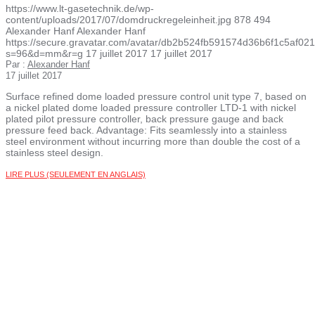
https://www.lt-gasetechnik.de/wp-
content/uploads/2017/07/domdruckregeleinheit.jpg
878
494
Alexander Hanf
Alexander Hanf
https://secure.gravatar.com/avatar/db2b524fb591574d36b6f1c5af
s=96&d=mm&r=g
17 juillet 2017
17 juillet 2017
Par :
Alexander Hanf
17 juillet 2017
Surface refined dome loaded pressure control unit type 7, based on
a nickel plated dome loaded pressure controller LTD-1 with nickel
plated pilot pressure controller, back pressure gauge and back
pressure feed back. Advantage: Fits seamlessly into a stainless
steel environment without incurring more than double the cost of a
stainless steel design.
LIRE PLUS (SEULEMENT EN ANGLAIS)