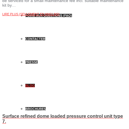
be serviced for a small maintenance fee incl. suitable maintenance
kit by…
LIRE PLUS (SEULEMENT EN ANGLAIS)
FOIRE AUX QUESTIONS (FAQ)
CONTACTER
PRESSE
BLOG
BROCHURES
Surface refined dome loaded pressure control unit type
7.