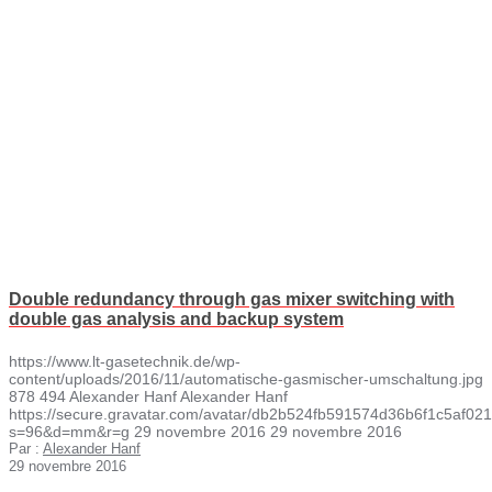
Double redundancy through gas mixer switching with
double gas analysis and backup system
https://www.lt-gasetechnik.de/wp-
content/uploads/2016/11/automatische-gasmischer-umschaltung.jpg
878
494
Alexander Hanf
Alexander Hanf
https://secure.gravatar.com/avatar/db2b524fb591574d36b6f1c5af
s=96&d=mm&r=g
29 novembre 2016
29 novembre 2016
Par :
Alexander Hanf
29 novembre 2016