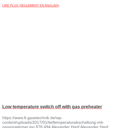
LIRE PLUS (SEULEMENT EN ANGLAIS)
Low temperature switch off with gas preheater
https://www.lt-gasetechnik.de/wp-
content/uploads/2017/01/tieftemperaturabschaltung-mit-
gasvorwärmer.jpg
878
494
Alexander Hanf
Alexander Hanf