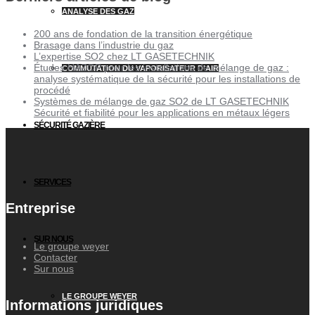
ANALYSE DES GAZ
200 ans de fondation de la transition énergétique
Brasage dans l’industrie du gaz
L’expertise SO2 chez LT GASETECHNIK
Études HAZOP pour les installations de mélange de gaz :
COMMUTATION DU VAPORISATEUR D’AIR
analyse systématique de la sécurité pour les installations de
procédé
Systèmes de mélange de gaz SO2 de LT GASETECHNIK
Sécurité et fiabilité pour les applications en métaux légers
SÉCURITÉ GAZIÈRE
SERVICES
Entreprise
SUR NOUS
Le groupe weyer
Contacter
Sur nous
LE GROUPE WEYER
Informations juridiques