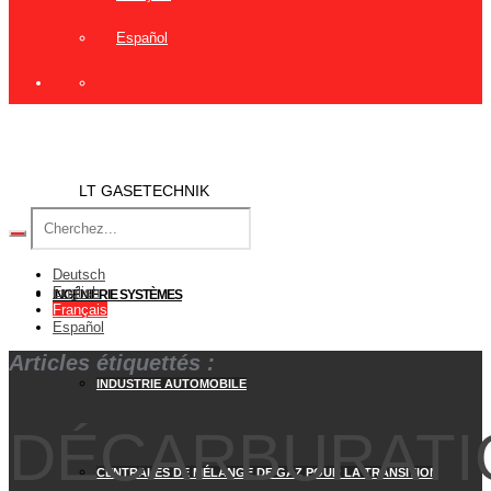
Español
LT GASETECHNIK
Deutsch
English
INGÉNIERIE SYSTÈMES
Français
Español
Articles étiquettés :
INDUSTRIE AUTOMOBILE
DÉCARBURATI
CENTRALES DE MÉLANGE DE GAZ POUR LA TRANSITION