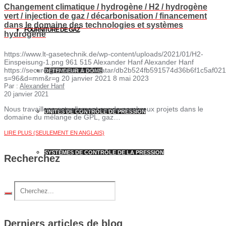
Changement climatique / hydrogène / H2 / hydrogène
vert / injection de gaz / décarbonisation / financement
dans le domaine des technologies et systèmes
FOURNITURE DE GAZ
hydrogène
https://www.lt-gasetechnik.de/wp-content/uploads/2021/01/H2-
Einspeisung-1.png
961
515
Alexander Hanf
Alexander Hanf
https://secure.gravatar.com/avatar/db2b524fb591574d36b6f1c5af
DÉTENDEUR À DÔME
s=96&d=mm&r=g
20 janvier 2021
8 mai 2023
Par :
Alexander Hanf
20 janvier 2021
Nous travaillons actuellement sur de nombreux projets dans le
UNITÉS DE CONTRÔLE DE PRESSION
domaine du mélange de GPL, gaz…
LIRE PLUS (SEULEMENT EN ANGLAIS)
SYSTÈMES DE CONTRÔLE DE LA PRESSION
Recherchez
TECHNOLOGIE MCRE
Derniers articles de blog