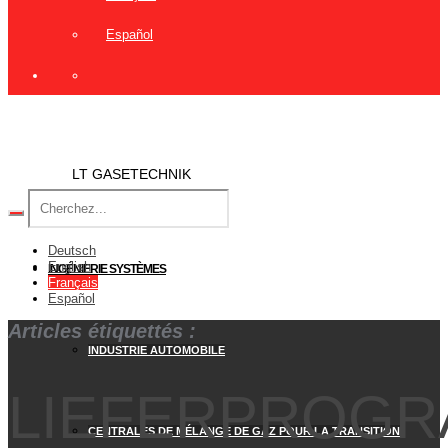
Español
LT GASETECHNIK
Deutsch
English
INGÉNIERIE SYSTÈMES
Français
Español
Articles étiquettés :
INDUSTRIE AUTOMOBILE
LIEFERPROG
CENTRALES DE MÉLANGE DE GAZ POUR LA TRANSITION