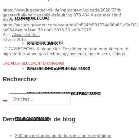
https://www.lt-gasetechnik.de/wp-content/uploads/2020/07/lt-
gasetechnik-beitragsbild-default.jpg
878
494
Alexander Hanf
FOURNITURE DE GAZ
Alexander Hanf
https://secure.gravatar.com/avatar/db2b524fb591574d36b6f1c5af
s=96&d=mm&r=g
30 août 2015
30 août 2015
Par :
Alexander Hanf
30 août 2015
DÉTENDEUR À DÔME
LT GASETECHNIK stands for: Development and manufacture of
high-performance gas technology systems, gas mixers, fittings…
LIRE PLUS (SEULEMENT EN ANGLAIS)
UNITÉS DE CONTRÔLE DE PRESSION
Recherchez
SYSTÈMES DE CONTRÔLE DE LA PRESSION
Derniers articles de blog
TECHNOLOGIE MCRE
200 ans de fondation de la transition énergétique