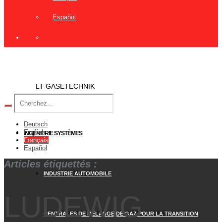
Español
LT GASETECHNIK
Deutsch
English
INGÉNIERIE SYSTÈMES
Français
Español
Articles étiquettés :
INDUSTRIE AUTOMOBILE
LUDEWIG
CENTRALES DE MÉLANGE DE GAZ POUR LA TRANSITION