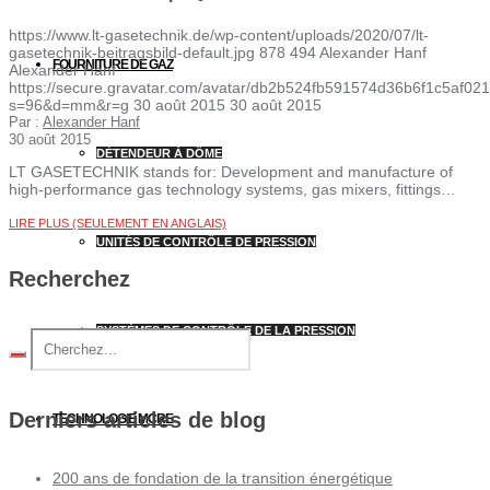
https://www.lt-gasetechnik.de/wp-content/uploads/2020/07/lt-
gasetechnik-beitragsbild-default.jpg
878
494
Alexander Hanf
FOURNITURE DE GAZ
Alexander Hanf
https://secure.gravatar.com/avatar/db2b524fb591574d36b6f1c5af
s=96&d=mm&r=g
30 août 2015
30 août 2015
Par :
Alexander Hanf
30 août 2015
DÉTENDEUR À DÔME
LT GASETECHNIK stands for: Development and manufacture of
high-performance gas technology systems, gas mixers, fittings…
LIRE PLUS (SEULEMENT EN ANGLAIS)
UNITÉS DE CONTRÔLE DE PRESSION
Recherchez
SYSTÈMES DE CONTRÔLE DE LA PRESSION
Derniers articles de blog
TECHNOLOGIE MCRE
200 ans de fondation de la transition énergétique