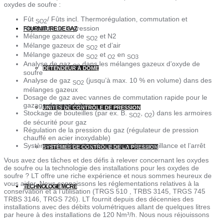
oxydes de soufre :
Fût
/ Fûts incl. Thermorégulation, commutation et
SO2
régulation de la pression
FOURNITURE DE GAZ
Mélange gazeux de
et N2
SO2
Mélange gazeux de
et d’air
SO2
Mélange gazeux de
et
en
SO2
O2
SO3
Analyse de gaz
dans les mélanges gazeux d’oxyde de
O2
DÉTENDEUR À DÔME
soufre
Analyse de gaz
(jusqu’à max. 10 % en volume) dans des
SO2
mélanges gazeux
Dosage de gaz avec vannes de commutation rapide pour le
gazage des produits
UNITÉS DE CONTRÔLE DE PRESSION
Stockage de bouteilles (par ex. B.
,
) dans les armoires
SO2
O2
de sécurité pour gaz
Régulation de la pression du gaz (régulateur de pression
chauffé en acier inoxydable)
Systèmes de détection de gaz pour la surveillance et l’arrêt
SYSTÈMES DE CONTRÔLE DE LA PRESSION
Vous avez des tâches et des défis à relever concernant les oxydes
de soufre ou la technologie des installations pour les oxydes de
soufre ? LT offre une riche expérience et nous sommes heureux de
vous aider. Nous connaissons les réglementations relatives à la
TECHNOLOGIE MCRE
conservation et à l’utilisation (TRGS 510 , TRBS 3145, TRGS 745
TRBS 3146, TRGS 726). LT fournit depuis des décennies des
installations avec des débits volumétriques allant de quelques litres
par heure à des installations de 120 Nm³/h. Nous nous réjouissons