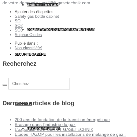
de votre demande : mail@lt-gasetechnik.com
ANALYSE DES GAZ
Ajouter des étiquettes :
Safety gas bottle cabinet
SO
SO2
COMMUTATION DU VAPORISATEUR D’AIR
SO3
Sulphur Oxides
Publié dans :
Non classifié(e)
SÉCURITÉ GAZIÈRE
Recherchez
SERVICES
Derniers articles de blog
SUR NOUS
200 ans de fondation de la transition énergétique
Brasage dans l’industrie du gaz
L’expertise SO2 chez LT GASETECHNIK
LE GROUPE WEYER
Études HAZOP pour les installations de mélange de gaz :