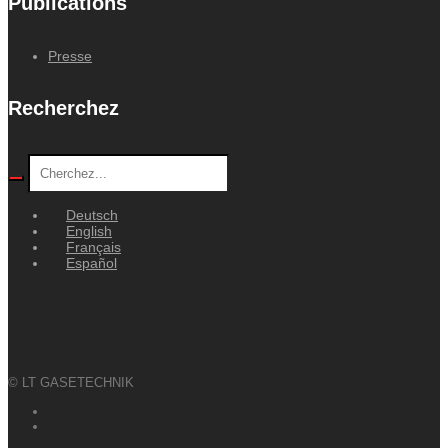
Publications
Presse
Recherchez
Deutsch
English
Français
Español
© LT GASETECHNIK