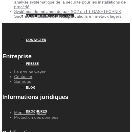
analyse systématique de la sécurité pour les installations de
procédé
Systèmes de mélange de gaz SO2 de LT GASETECHNIK
Sécurité et fiabilité pour les applications en métaux légers
FOIRE AUX QUESTIONS (FAQ)
CONTACTER
Entreprise
PRESSE
Le groupe weyer
Contacter
Sur nous
BLOG
Informations juridiques
BROCHURES
Mentions légales
Protection des données