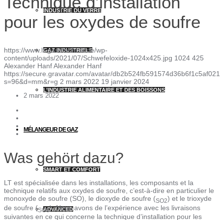
Technique d’installation
INDUSTRIE DU VERRE
pour les oxydes de soufre
https://www.lt-gasetechnik.de/wp-
GAZ INDUSTRIELS
content/uploads/2021/07/Schwefeloxide-1024x425.jpg
1024
425
Alexander Hanf
Alexander Hanf
https://secure.gravatar.com/avatar/db2b524fb591574d36b6f1c5af
s=96&d=mm&r=g
2 mars 2022
19 janvier 2024
L’INDUSTRIE ALIMENTAIRE ET DES BOISSONS
2 mars 2022
MÉLANGEUR DE GAZ
Was gehört dazu?
SMART ET COMFORT
LT est spécialisée dans les installations, les composants et la
technique relatifs aux oxydes de soufre, c’est-à-dire en particulier le
monoxyde de soufre (SO), le dioxyde de soufre (
) et le trioxyde
SO2
de soufre (
). Nous avons de l’expérience avec les livraisons
ADVANCED
SO3
suivantes en ce qui concerne la technique d’installation pour les