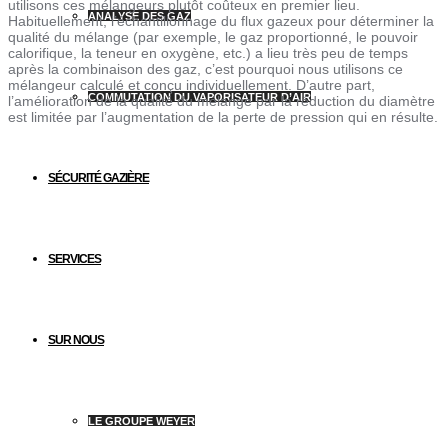
utilisons ces mélangeurs plutôt coûteux en premier lieu.
ANALYSE DES GAZ
Habituellement, l’échantillonnage du flux gazeux pour déterminer la
qualité du mélange (par exemple, le gaz proportionné, le pouvoir
calorifique, la teneur en oxygène, etc.) a lieu très peu de temps
après la combinaison des gaz, c’est pourquoi nous utilisons ce
mélangeur calculé et conçu individuellement. D’autre part,
COMMUTATION DU VAPORISATEUR D’AIR
l’amélioration de la qualité du mélange par la réduction du diamètre
est limitée par l’augmentation de la perte de pression qui en résulte.
SÉCURITÉ GAZIÈRE
SERVICES
SUR NOUS
LE GROUPE WEYER