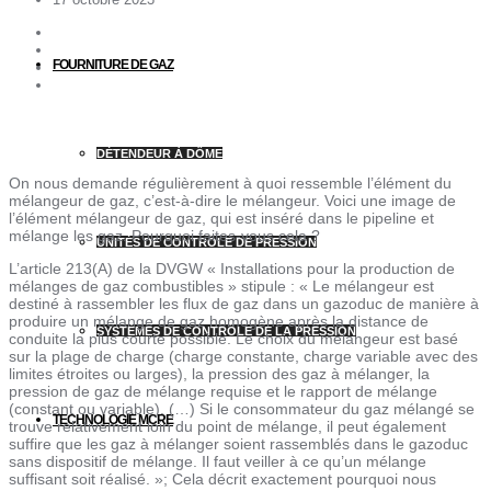
FOURNITURE DE GAZ
DÉTENDEUR À DÔME
On nous demande régulièrement à quoi ressemble l’élément du
mélangeur de gaz, c’est-à-dire le mélangeur. Voici une image de
l’élément mélangeur de gaz, qui est inséré dans le pipeline et
mélange les gaz. Pourquoi faites-vous cela ?
UNITÉS DE CONTRÔLE DE PRESSION
L’article 213(A) de la DVGW « Installations pour la production de
mélanges de gaz combustibles » stipule : « Le mélangeur est
destiné à rassembler les flux de gaz dans un gazoduc de manière à
produire un mélange de gaz homogène après la distance de
SYSTÈMES DE CONTRÔLE DE LA PRESSION
conduite la plus courte possible. Le choix du mélangeur est basé
sur la plage de charge (charge constante, charge variable avec des
limites étroites ou larges), la pression des gaz à mélanger, la
pression de gaz de mélange requise et le rapport de mélange
(constant ou variable). (…) Si le consommateur du gaz mélangé se
TECHNOLOGIE MCRE
trouve relativement loin du point de mélange, il peut également
suffire que les gaz à mélanger soient rassemblés dans le gazoduc
sans dispositif de mélange. Il faut veiller à ce qu’un mélange
suffisant soit réalisé. »; Cela décrit exactement pourquoi nous