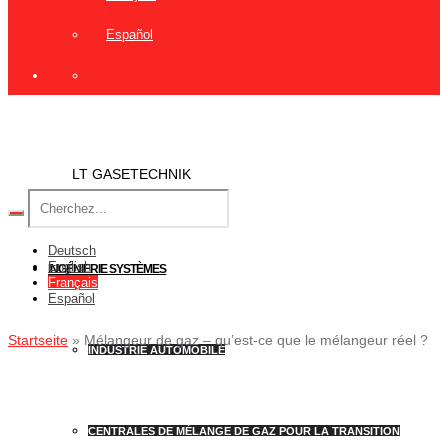
Español
LT GASETECHNIK
Deutsch
English
INGÉNIERIE SYSTÈMES
Français
Español
Startseite
»
Mélangeur de gaz – qu’est-ce que le mélangeur réel ?
INDUSTRIE AUTOMOBILE
CENTRALES DE MÉLANGE DE GAZ POUR LA TRANSITION