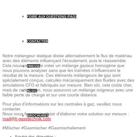
FOIRE AUX QUESTIONS (FAQ)
CONTACTER
Notre mélangeur statique divise alternativement le flux de matériau
avec des éléments influençant l’écoulement, puis le réassemble.
Cela nous permet de créer un mélange gazeux homogène que
PRESSE
nous pouvons analyser sans que les traînées n’influencent le
résultat de la mesure. Ces éléments mélangeurs de gaz sont
spécialement conçus, calculés mécaniquement des fluides avec des
simulations CFD et fabriqués sur mesure. Bien sûr, cela coûte cher,
mais de cette façon, nous assurons un mélange soigneux avec une
BLOG
faible perte de charge et sur une courte distance.
Pour plus d’informations sur les centrales à gaz, veuillez nous
contacter.
Nous nous ferons un plaisir d’élaborer votre solution sur mesure :
BROCHURES
mail@lt-gasetechnik.com
#Mischer #Gasmischer #Gasmischelement
Ajouter des étiquettes :