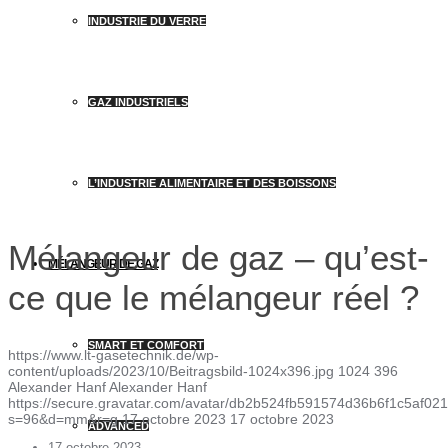
INDUSTRIE DU VERRE
GAZ INDUSTRIELS
L’INDUSTRIE ALIMENTAIRE ET DES BOISSONS
Mélangeur de gaz – qu’est-
MÉLANGEUR DE GAZ
ce que le mélangeur réel ?
SMART ET COMFORT
https://www.lt-gasetechnik.de/wp-
content/uploads/2023/10/Beitragsbild-1024x396.jpg
1024
396
Alexander Hanf
Alexander Hanf
https://secure.gravatar.com/avatar/db2b524fb591574d36b6f1c5af
s=96&d=mm&r=g
17 octobre 2023
17 octobre 2023
ADVANCED
17 octobre 2023