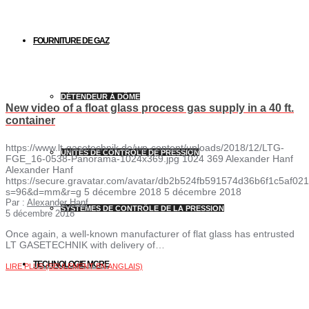
FOURNITURE DE GAZ
DÉTENDEUR À DÔME
New video of a float glass process gas supply in a 40 ft.
container
https://www.lt-gasetechnik.de/wp-content/uploads/2018/12/LTG-
UNITÉS DE CONTRÔLE DE PRESSION
FGE_16-0538-Panorama-1024x369.jpg
1024
369
Alexander Hanf
Alexander Hanf
https://secure.gravatar.com/avatar/db2b524fb591574d36b6f1c5af
s=96&d=mm&r=g
5 décembre 2018
5 décembre 2018
Par :
Alexander Hanf
SYSTÈMES DE CONTRÔLE DE LA PRESSION
5 décembre 2018
Once again, a well-known manufacturer of flat glass has entrusted
LT GASETECHNIK with delivery of…
TECHNOLOGIE MCRE
LIRE PLUS (SEULEMENT EN ANGLAIS)