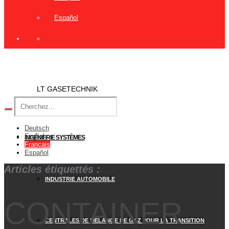
Español
LT GASETECHNIK
Deutsch
English
INGÉNIERIE SYSTÈMES
Français
Español
Articles étiquettés :
INDUSTRIE AUTOMOBILE
CONTAINER
CENTRALES DE MÉLANGE DE GAZ POUR LA TRANSITION