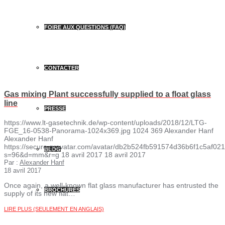
FOIRE AUX QUESTIONS (FAQ)
CONTACTER
Gas mixing Plant successfully supplied to a float glass
line
PRESSE
https://www.lt-gasetechnik.de/wp-content/uploads/2018/12/LTG-
FGE_16-0538-Panorama-1024x369.jpg
1024
369
Alexander Hanf
Alexander Hanf
https://secure.gravatar.com/avatar/db2b524fb591574d36b6f1c5af
BLOG
s=96&d=mm&r=g
18 avril 2017
18 avril 2017
Par :
Alexander Hanf
18 avril 2017
Once again, a well-known flat glass manufacturer has entrusted the
BROCHURES
supply of its new flat…
LIRE PLUS (SEULEMENT EN ANGLAIS)