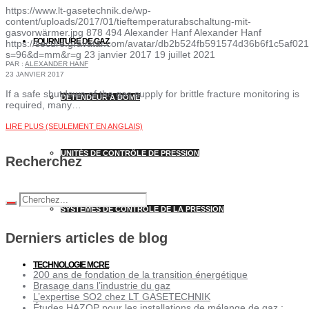
https://www.lt-gasetechnik.de/wp-
content/uploads/2017/01/tieftemperaturabschaltung-mit-
gasvorwärmer.jpg
878
494
Alexander Hanf
Alexander Hanf
FOURNITURE DE GAZ
https://secure.gravatar.com/avatar/db2b524fb591574d36b6f1c5af
s=96&d=mm&r=g
23 janvier 2017
19 juillet 2021
PAR :
ALEXANDER HANF
23 JANVIER 2017
If a safe shutdown of the gas supply for brittle fracture monitoring is
DÉTENDEUR À DÔME
required, many…
LIRE PLUS (SEULEMENT EN ANGLAIS)
UNITÉS DE CONTRÔLE DE PRESSION
Recherchez
SYSTÈMES DE CONTRÔLE DE LA PRESSION
Derniers articles de blog
TECHNOLOGIE MCRE
200 ans de fondation de la transition énergétique
Brasage dans l’industrie du gaz
L’expertise SO2 chez LT GASETECHNIK
Études HAZOP pour les installations de mélange de gaz :