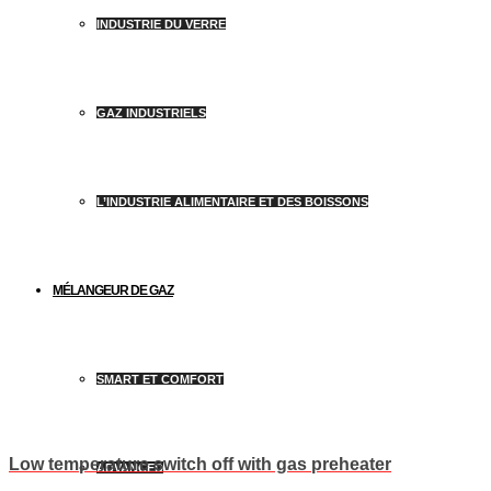
INDUSTRIE DU VERRE
GAZ INDUSTRIELS
L’INDUSTRIE ALIMENTAIRE ET DES BOISSONS
MÉLANGEUR DE GAZ
SMART ET COMFORT
Low temperature switch off with gas preheater
ADVANCED