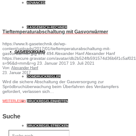
ADVANCED
GASGEMISCH-RECHNER
Tieftemperaturabschaltung mit Gasvorwärmer
https://www.lt-gasetechnik.de/wp-
content/uploads/2017/01/tieftemperaturabschaltung-mit-
GASVERSORGUNG
gasvorwärmer.jpg
878
494
Alexander Hanf
Alexander Hanf
https://secure.gravatar.com/avatar/db2b524fb591574d36b6f1c5af
s=96&d=mm&r=g
23. Januar 2017
19. Juli 2021
Von:
Alexander Hanf
23. Januar 2017
DOMDRUCKREGLER
Wird die sichere Abschaltung der Gasversorgung zur
Sprödbruchüberwachung beim Überfahren des Verdampfers
gefordert, verlassen sich…
WEITERLESEN
DRUCKREGELEINHEITEN
Suche
DRUCKREGELSTRECKEN