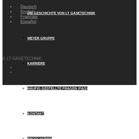
Deutsch
English
DIE GESCHICHTE VON LT GASETECHNIK
Français
Español
WEYER GRUPPE
© LT GASETECHNIK
KARRIERE
HÄUFIG GESTELLTE FRAGEN (FAQ)
KONTAKT
BROSCHÜREN