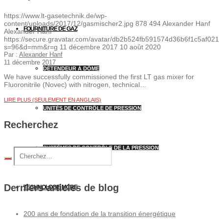
https://www.lt-gasetechnik.de/wp-
content/uploads/2017/12/gasmischer2.jpg
878
494
Alexander Hanf
FOURNITURE DE GAZ
Alexander Hanf
https://secure.gravatar.com/avatar/db2b524fb591574d36b6f1c5af
s=96&d=mm&r=g
11 décembre 2017
10 août 2020
Par :
Alexander Hanf
11 décembre 2017
DÉTENDEUR À DÔME
We have successfully commissioned the first LT gas mixer for
Fluoronitrile (Novec) with nitrogen, technical…
LIRE PLUS (SEULEMENT EN ANGLAIS)
UNITÉS DE CONTRÔLE DE PRESSION
Recherchez
SYSTÈMES DE CONTRÔLE DE LA PRESSION
Derniers articles de blog
TECHNOLOGIE MCRE
200 ans de fondation de la transition énergétique