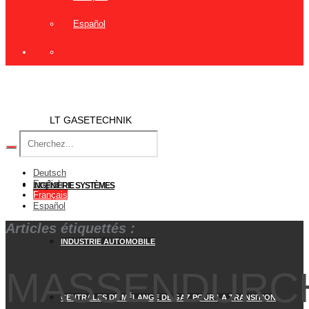
Español
LT GASETECHNIK
Deutsch
English
INGÉNIERIE SYSTÈMES
Français
Español
Articles étiquettés :
INDUSTRIE AUTOMOBILE
MASSENDURC
CENTRALES DE MÉLANGE DE GAZ POUR LA TRANSITION