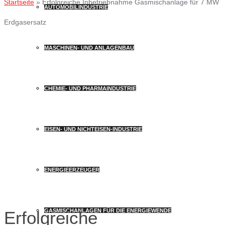
Startseite
»
Erfolgreiche Inbetriebnahme Gasmischanlage für 7 MW
AUTOMOBILINDUSTRIE
Erdgasersatz
MASCHINEN- UND ANLAGENBAU
CHEMIE- UND PHARMAINDUSTRIE
EISEN- UND NICHTEISEN-INDUSTRIE
ENERGIEERZEUGER
GASMISCHANLAGEN FÜR DIE ENERGIEWENDE
Erfolgreiche