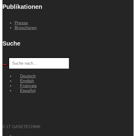
Publikationen
Presse
Broschüren
Suche
Deutsch
English
Français
Español
© LT GASETECHNIK