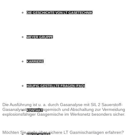
DIE GESCHICHTE VON LT GASETECHNIK
WEYER GRUPPE
KARRIERE
HÄUFIG GESTELLTE FRAGEN (FAQ)
Die Ausführung ist u. a. durch Gasanalyse mit SIL 2 Sauerstoff-
Gasanalysator im Gasgemisch und Abschaltung zur Vermeidung
KONTAKT
explosionsfähiger Gasgemische im Werksnetz besonders sicher.
Möchten Sie mehr über sichere LT Gasmischanlagen erfahren?
BROSCHÜREN