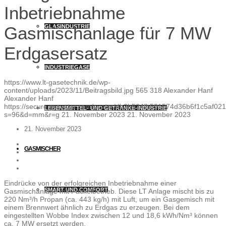
Inbetriebnahme
GLASINDUSTRIE
Gasmischanlage für 7 MW
Erdgasersatz
INDUSTRIEGASE
https://www.lt-gasetechnik.de/wp-
content/uploads/2023/11/Beitragsbild.jpg
565
318
Alexander Hanf
Alexander Hanf
https://secure.gravatar.com/avatar/db2b524fb591574d36b6f1c5af
LEBENSMITTEL- UND GETRÄNKE-INDUSTRIE
s=96&d=mm&r=g
21. November 2023
21. November 2023
21. November 2023
GASMISCHER
Eindrücke von der erfolgreichen Inbetriebnahme einer
SMART UND COMFORT
Gasmischanlage mit Fackelbetrieb. Diese LT Anlage mischt bis zu
220 Nm³/h Propan (ca. 443 kg/h) mit Luft, um ein Gasgemisch mit
einem Brennwert ähnlich zu Erdgas zu erzeugen. Bei dem
eingestellten Wobbe Index zwischen 12 und 18,6 kWh/Nm³ können
ca. 7 MW ersetzt werden.