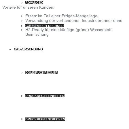
ADVANCED
Vorteile für unseren Kunden:
Ersatz im Fall einer Erdgas-Mangellage
Verwendung der vorhandenen Industriebrenner ohne
Umbau
GASGEMISCH-RECHNER
H2-Ready für eine künftige (grüne) Wasserstoff-
Beimischung
GASVERSORGUNG
DOMDRUCKREGLER
DRUCKREGELEINHEITEN
DRUCKREGELSTRECKEN