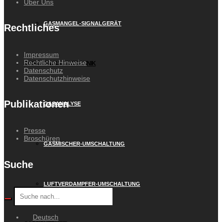
Über Uns
GASMANGEL-SIGNALGERÄT
Rechtliches
Impressum
Rechtliche Hinweise
EMSR- / ANALYSENTECHNIK
Datenschutz
Datenschutzhinweise
Publikationen
GASANALYSE
Presse
Broschüren
GASMISCHER-UMSCHALTUNG
Suche
LUFTVERDAMPFER-UMSCHALTUNG
Deutsch