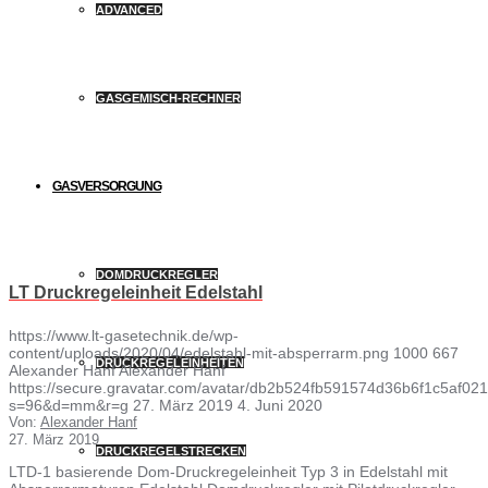
ADVANCED
GASGEMISCH-RECHNER
GASVERSORGUNG
DOMDRUCKREGLER
LT Druckregeleinheit Edelstahl
https://www.lt-gasetechnik.de/wp-
content/uploads/2020/04/edelstahl-mit-absperrarm.png
1000
667
DRUCKREGELEINHEITEN
Alexander Hanf
Alexander Hanf
https://secure.gravatar.com/avatar/db2b524fb591574d36b6f1c5af
s=96&d=mm&r=g
27. März 2019
4. Juni 2020
Von:
Alexander Hanf
27. März 2019
DRUCKREGELSTRECKEN
LTD-1 basierende Dom-Druckregeleinheit Typ 3 in Edelstahl mit