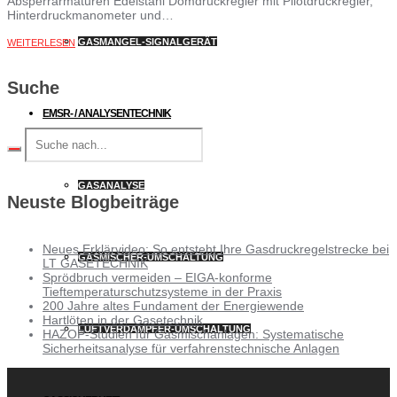
Absperrarmaturen Edelstahl Domdruckregler mit Pilotdruckregler,
Hinterdruckmanometer und…
GASMANGEL-SIGNALGERÄT
WEITERLESEN
Suche
EMSR- / ANALYSENTECHNIK
GASANALYSE
Neuste Blogbeiträge
Neues Erklärvideo: So entsteht Ihre Gasdruckregelstrecke bei
GASMISCHER-UMSCHALTUNG
LT GASETECHNIK
Sprödbruch vermeiden – EIGA-konforme
Tieftemperaturschutzsysteme in der Praxis
200 Jahre altes Fundament der Energiewende
Hartlöten in der Gasetechnik
LUFTVERDAMPFER-UMSCHALTUNG
HAZOP-Studien für Gasmischanlagen: Systematische
Sicherheitsanalyse für verfahrenstechnische Anlagen