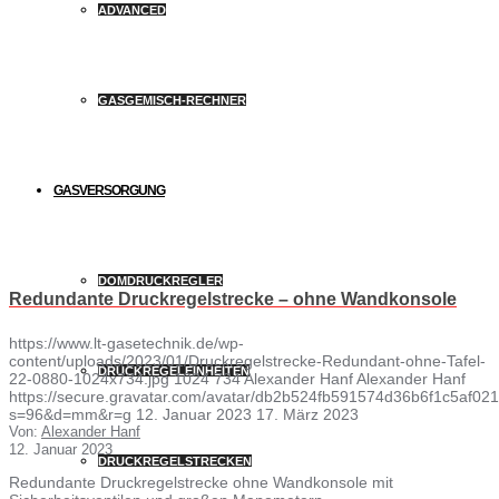
ADVANCED
GASGEMISCH-RECHNER
GASVERSORGUNG
DOMDRUCKREGLER
Redundante Druckregelstrecke – ohne Wandkonsole
https://www.lt-gasetechnik.de/wp-
content/uploads/2023/01/Druckregelstrecke-Redundant-ohne-Tafel-
DRUCKREGELEINHEITEN
22-0880-1024x734.jpg
1024
734
Alexander Hanf
Alexander Hanf
https://secure.gravatar.com/avatar/db2b524fb591574d36b6f1c5af
s=96&d=mm&r=g
12. Januar 2023
17. März 2023
Von:
Alexander Hanf
12. Januar 2023
DRUCKREGELSTRECKEN
Redundante Druckregelstrecke ohne Wandkonsole mit