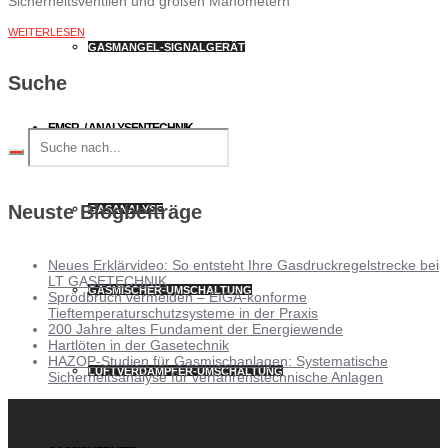
Sicherheitsventilen und großen Manometern
WEITERLESEN
GASMANGEL-SIGNALGERÄT
Suche
EMSR- / ANALYSENTECHNIK
Neuste Blogbeiträge
GASANALYSE
Neues Erklärvideo: So entsteht Ihre Gasdruckregelstrecke bei
LT GASETECHNIK
GASMISCHER-UMSCHALTUNG
Sprödbruch vermeiden – EIGA-konforme
Tieftemperaturschutzsysteme in der Praxis
200 Jahre altes Fundament der Energiewende
Hartlöten in der Gasetechnik
HAZOP-Studien für Gasmischanlagen: Systematische
LUFTVERDAMPFER-UMSCHALTUNG
Sicherheitsanalyse für verfahrenstechnische Anlagen