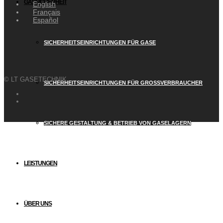
GASSICHERHEIT
English
Français
Español
SICHERHEITSEINRICHTUNGEN FÜR GASE
© LT GASETECHNIK
SICHERHEITSEINRICHTUNGEN FÜR GROSSVERBRAUCHER
SICHERE GESTALTUNG & BETRIEB VON GASELAGERN
LEISTUNGEN
ÜBER UNS