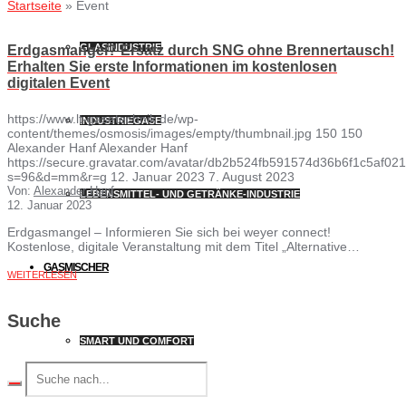
Startseite
»
Event
GLASINDUSTRIE
Erdgasmangel? Ersatz durch SNG ohne Brennertausch!
Erhalten Sie erste Informationen im kostenlosen
digitalen Event
https://www.lt-gasetechnik.de/wp-
INDUSTRIEGASE
content/themes/osmosis/images/empty/thumbnail.jpg
150
150
Alexander Hanf
Alexander Hanf
https://secure.gravatar.com/avatar/db2b524fb591574d36b6f1c5af
s=96&d=mm&r=g
12. Januar 2023
7. August 2023
Von:
Alexander Hanf
LEBENSMITTEL- UND GETRÄNKE-INDUSTRIE
12. Januar 2023
Erdgasmangel – Informieren Sie sich bei weyer connect!
Kostenlose, digitale Veranstaltung mit dem Titel „Alternative…
GASMISCHER
WEITERLESEN
Suche
SMART UND COMFORT