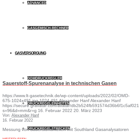
ADVANCED
GASGEMISCH-RECHNER
GASVERSORGUNG
DOMDRUCKREGLER
Sauerstoff-Spurenanalyse in technischen Gasen
https://www.lt-gasetechnik.de/wp-content/uploads/2022/02/OMD-
675-1024x491.jpg
1024
491
Alexander Hanf
Alexander Hanf
DRUCKREGELEINHEITEN
https://secure.gravatar.com/avatar/db2b524fb591574d36b6f1c5af
s=96&d=mm&r=g
16. Februar 2022
20. März 2023
Von:
Alexander Hanf
16. Februar 2022
DRUCKREGELSTRECKEN
Messung von Sauerstoffanteilen mit Southland Gasanalysatoren
WEITERLESEN