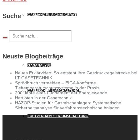
Suche
GASMANGEL-SIGNALGERÄT
EMSR- / ANALYSENTECHNIK
Neuste Blogbeiträge
GASANALYSE
Neues Erklärvideo: So entsteht Ihre Gasdruckregelstrecke bei
LT GASETECHNIK
Sprödbruch vermeiden – EIGA-konforme
Tieftemperaturschutzsysteme in der Praxis
GASMISCHER-UMSCHALTUNG
200 Jahre altes Fundament der Energiewende
Hartlöten in der Gasetechnik
HAZOP-Studien für Gasmischanlagen: Systematische
Sicherheitsanalyse für verfahrenstechnische Anlagen
LUFTVERDAMPFER-UMSCHALTUNG