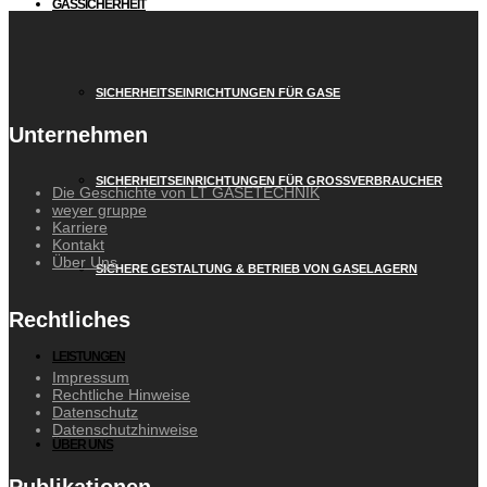
GASSICHERHEIT
SICHERHEITSEINRICHTUNGEN FÜR GASE
Unternehmen
SICHERHEITSEINRICHTUNGEN FÜR GROSSVERBRAUCHER
Die Geschichte von LT GASETECHNIK
weyer gruppe
Karriere
Kontakt
Über Uns
SICHERE GESTALTUNG & BETRIEB VON GASELAGERN
Rechtliches
LEISTUNGEN
Impressum
Rechtliche Hinweise
Datenschutz
Datenschutzhinweise
ÜBER UNS
Publikationen