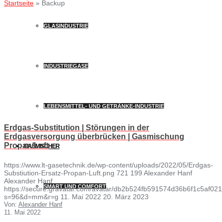
Startseite
»
Backup
GLASINDUSTRIE
INDUSTRIEGASE
LEBENSMITTEL- UND GETRÄNKE-INDUSTRIE
Erdgas-Substitution | Störungen in der
Erdgasversorgung überbrücken | Gasmischung
Propan/Luft
GASMISCHER
https://www.lt-gasetechnik.de/wp-content/uploads/2022/05/Erdgas-
Substiution-Ersatz-Propan-Luft.png
721
199
Alexander Hanf
Alexander Hanf
SMART UND COMFORT
https://secure.gravatar.com/avatar/db2b524fb591574d36b6f1c5af
s=96&d=mm&r=g
11. Mai 2022
20. März 2023
Von:
Alexander Hanf
11. Mai 2022