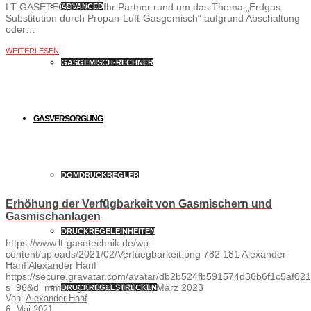
LT GASETECHNIK ist Ihr Partner rund um das Thema „Erdgas-
ADVANCED
Substitution durch Propan-Luft-Gasgemisch“ aufgrund Abschaltung
oder…
WEITERLESEN
GASGEMISCH-RECHNER
GASVERSORGUNG
DOMDRUCKREGLER
Erhöhung der Verfügbarkeit von Gasmischern und
Gasmischanlagen
DRUCKREGELEINHEITEN
https://www.lt-gasetechnik.de/wp-
content/uploads/2021/02/Verfuegbarkeit.png
782
181
Alexander
Hanf
Alexander Hanf
https://secure.gravatar.com/avatar/db2b524fb591574d36b6f1c5af
s=96&d=mm&r=g
6. Mai 2021
20. März 2023
DRUCKREGELSTRECKEN
Von:
Alexander Hanf
6. Mai 2021