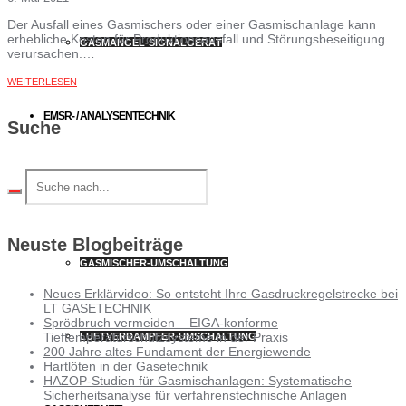
Der Ausfall eines Gasmischers oder einer Gasmischanlage kann
erhebliche Kosten für Produktionsausfall und Störungsbeseitigung
GASMANGEL-SIGNALGERÄT
verursachen.…
WEITERLESEN
EMSR- / ANALYSENTECHNIK
Suche
GASANALYSE
Neuste Blogbeiträge
GASMISCHER-UMSCHALTUNG
Neues Erklärvideo: So entsteht Ihre Gasdruckregelstrecke bei
LT GASETECHNIK
Sprödbruch vermeiden – EIGA-konforme
Tieftemperaturschutzsysteme in der Praxis
LUFTVERDAMPFER-UMSCHALTUNG
200 Jahre altes Fundament der Energiewende
Hartlöten in der Gasetechnik
HAZOP-Studien für Gasmischanlagen: Systematische
Sicherheitsanalyse für verfahrenstechnische Anlagen