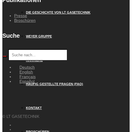
DIE GESCHICHTE VON LT GASETECHNIK
Presse
Broschüren
Suche
WEYER GRUPPE
KARRIERE
Deutsch
English
Français
Español
HÄUFIG GESTELLTE FRAGEN (FAQ)
KONTAKT
© LT GASETECHNIK
BROSCHÜREN