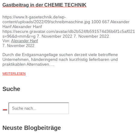
Gastbeitrag in der CHEMIE TECHNIK
https://www.lt-gasetechnik.de/wp-
content/uploads/2022/09/schreibmaschine.jpg
1000
667
Alexander
Hanf
Alexander Hanf
https://secure.gravatar.com/avatar/db2b524fb591574d36b6f1c5af
s=96&d=mm&r=g
7. November 2022
7. November 2022
Von:
Alexander Hanf
7. November 2022
Durch die Erdgasmangellage suchen derzeit viele betroffene
Unternehmen, hände­ringend nach kurzfristig lieferbaren und
praktikablen Alternativen.…
WEITERLESEN
Suche
Neuste Blogbeiträge