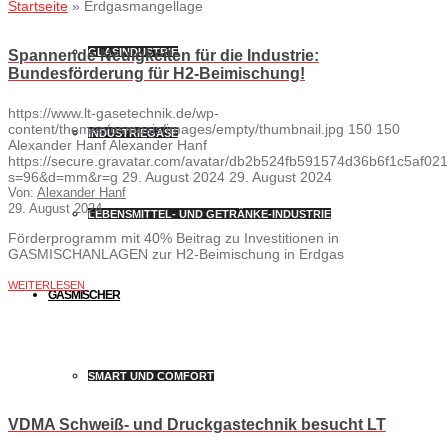
Startseite
»
Erdgasmangellage
GLASINDUSTRIE
Spannende Neuigkeiten für die Industrie:
Bundesförderung für H2-Beimischung!
https://www.lt-gasetechnik.de/wp-
content/themes/osmosis/images/empty/thumbnail.jpg
150
150
INDUSTRIEGASE
Alexander Hanf
Alexander Hanf
https://secure.gravatar.com/avatar/db2b524fb591574d36b6f1c5af
s=96&d=mm&r=g
29. August 2024
29. August 2024
Von:
Alexander Hanf
29. August 2024
LEBENSMITTEL- UND GETRÄNKE-INDUSTRIE
Förderprogramm mit 40% Beitrag zu Investitionen in
GASMISCHANLAGEN zur H2-Beimischung in Erdgas
WEITERLESEN
GASMISCHER
SMART UND COMFORT
VDMA Schweiß- und Druckgastechnik besucht LT