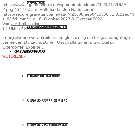
ADVANCED
https://www.lt-gasetechnik.de/wp-content/uploads/2023/11/VDMA-
2.png
434
100
Juri Raffetseder
Juri Raffetseder
https://secure.gravatar.com/avatar/42bd08fae504cd356fc1f3c22ed
s=96&d=mm&r=g
18. Oktober 2023
8. Oktober 2024
Von:
Juri Raffetseder
GASGEMISCH-RECHNER
18. Oktober 2023
Energiewende vorantreiben und gleichzeitig die Erdgasmangellage
vermeiden Dr. Laura Dorfer, Geschäftsführerin, und Stefan
Oberdörfer, Experte…
GASVERSORGUNG
WEITERLESEN
DOMDRUCKREGLER
DRUCKREGELEINHEITEN
DRUCKREGELSTRECKEN