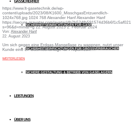
GASSICHERHEIT
https://www.lt-gasetechnik.de/wp-
content/uploads/2023/08/K1600_MisschgasEntzuendlich-
1024x768.jpg
1024
768
Alexander Hanf
Alexander Hanf
https://secure.gravatar.com/avatar/db2b524fb591574d36b6f1c5af
SICHERHEITSEINRICHTUNGEN FÜR GASE
s=96&d=mm&r=g
22. August 2023
2. Februar 2024
Von:
Alexander Hanf
22. August 2023
Um sich gegen eine Erdgas-Mangellage zu wappnen, nutzt unser
SICHERHEITSEINRICHTUNGEN FÜR GROSSVERBRAUCHER
Kunde eine LT Gasmischanlage für Propan/Luft.…
WEITERLESEN
SICHERE GESTALTUNG & BETRIEB VON GASELAGERN
LEISTUNGEN
ÜBER UNS