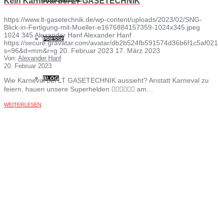
Kein Karneval bei LT GASETECHNIK
https://www.lt-gasetechnik.de/wp-content/uploads/2023/02/SNG-
Blick-in-Fertigung-mit-Mueller-e1676884157359-1024x345.jpeg
1024
345
Alexander Hanf
Alexander Hanf
PRESSE
https://secure.gravatar.com/avatar/db2b524fb591574d36b6f1c5af
s=96&d=mm&r=g
20. Februar 2023
17. März 2023
Von:
Alexander Hanf
20. Februar 2023
BLOG
Wie Karneval bei LT GASETECHNIK aussieht? Anstatt Karneval zu
feiern, hauen unsere Superhelden 🦸‍♂️🦸‍♂️🦸‍♂️ am…
WEITERLESEN