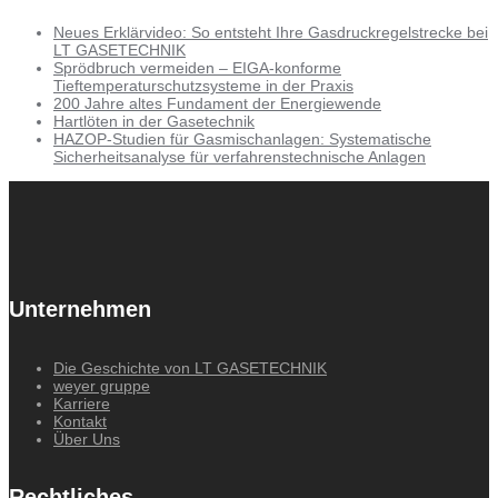
Neues Erklärvideo: So entsteht Ihre Gasdruckregelstrecke bei
LT GASETECHNIK
Sprödbruch vermeiden – EIGA-konforme
Tieftemperaturschutzsysteme in der Praxis
200 Jahre altes Fundament der Energiewende
Hartlöten in der Gasetechnik
HAZOP-Studien für Gasmischanlagen: Systematische
Sicherheitsanalyse für verfahrenstechnische Anlagen
Unternehmen
Die Geschichte von LT GASETECHNIK
weyer gruppe
Karriere
Kontakt
Über Uns
Rechtliches