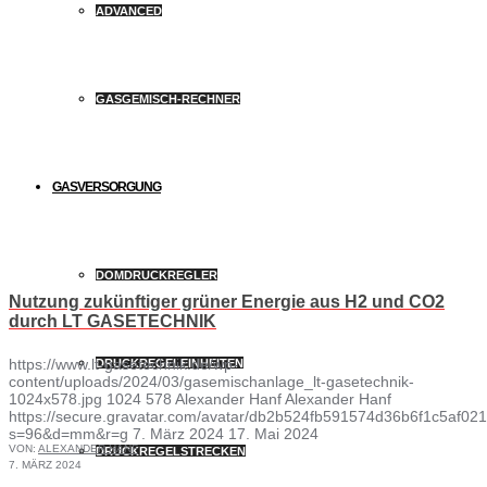
ADVANCED
GASGEMISCH-RECHNER
GASVERSORGUNG
DOMDRUCKREGLER
Nutzung zukünftiger grüner Energie aus H2 und CO2
durch LT GASETECHNIK
https://www.lt-gasetechnik.de/wp-
DRUCKREGELEINHEITEN
content/uploads/2024/03/gasemischanlage_lt-gasetechnik-
1024x578.jpg
1024
578
Alexander Hanf
Alexander Hanf
https://secure.gravatar.com/avatar/db2b524fb591574d36b6f1c5af
s=96&d=mm&r=g
7. März 2024
17. Mai 2024
VON:
ALEXANDER HANF
DRUCKREGELSTRECKEN
7. MÄRZ 2024