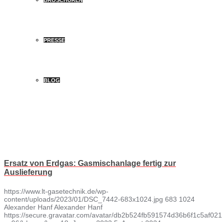
BROSCHÜREN
PRESSE
BLOG
Ersatz von Erdgas: Gasmischanlage fertig zur
Auslieferung
https://www.lt-gasetechnik.de/wp-
content/uploads/2023/01/DSC_7442-683x1024.jpg
683
1024
Alexander Hanf
Alexander Hanf
https://secure.gravatar.com/avatar/db2b524fb591574d36b6f1c5af