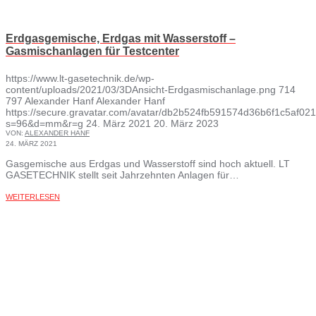
Erdgasgemische, Erdgas mit Wasserstoff –
Gasmischanlagen für Testcenter
https://www.lt-gasetechnik.de/wp-
content/uploads/2021/03/3DAnsicht-Erdgasmischanlage.png
714
797
Alexander Hanf
Alexander Hanf
https://secure.gravatar.com/avatar/db2b524fb591574d36b6f1c5af
s=96&d=mm&r=g
24. März 2021
20. März 2023
VON:
ALEXANDER HANF
24. MÄRZ 2021
Gasgemische aus Erdgas und Wasserstoff sind hoch aktuell. LT
GASETECHNIK stellt seit Jahrzehnten Anlagen für…
WEITERLESEN