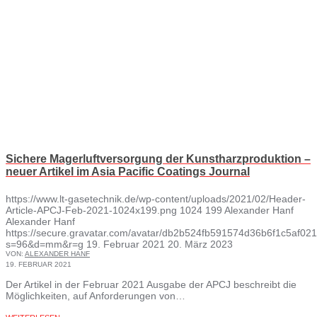
Sichere Magerluftversorgung der Kunstharzproduktion –
neuer Artikel im Asia Pacific Coatings Journal
https://www.lt-gasetechnik.de/wp-content/uploads/2021/02/Header-
Article-APCJ-Feb-2021-1024x199.png
1024
199
Alexander Hanf
Alexander Hanf
https://secure.gravatar.com/avatar/db2b524fb591574d36b6f1c5af
s=96&d=mm&r=g
19. Februar 2021
20. März 2023
VON:
ALEXANDER HANF
19. FEBRUAR 2021
Der Artikel in der Februar 2021 Ausgabe der APCJ beschreibt die
Möglichkeiten, auf Anforderungen von…