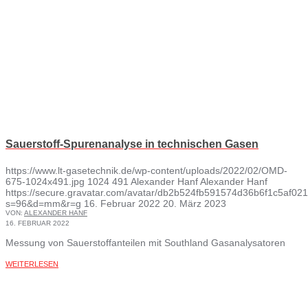
Sauerstoff-Spurenanalyse in technischen Gasen
https://www.lt-gasetechnik.de/wp-content/uploads/2022/02/OMD-
675-1024x491.jpg
1024
491
Alexander Hanf
Alexander Hanf
https://secure.gravatar.com/avatar/db2b524fb591574d36b6f1c5af
s=96&d=mm&r=g
16. Februar 2022
20. März 2023
VON:
ALEXANDER HANF
16. FEBRUAR 2022
Messung von Sauerstoffanteilen mit Southland Gasanalysatoren
WEITERLESEN