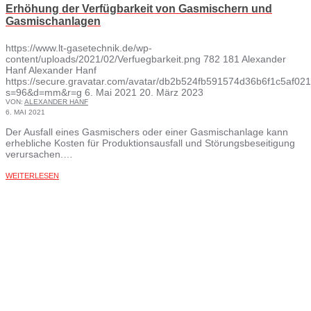
Erhöhung der Verfügbarkeit von Gasmischern und
Gasmischanlagen
https://www.lt-gasetechnik.de/wp-
content/uploads/2021/02/Verfuegbarkeit.png
782
181
Alexander
Hanf
Alexander Hanf
https://secure.gravatar.com/avatar/db2b524fb591574d36b6f1c5af
s=96&d=mm&r=g
6. Mai 2021
20. März 2023
VON:
ALEXANDER HANF
6. MAI 2021
Der Ausfall eines Gasmischers oder einer Gasmischanlage kann
erhebliche Kosten für Produktionsausfall und Störungsbeseitigung
verursachen.…
WEITERLESEN