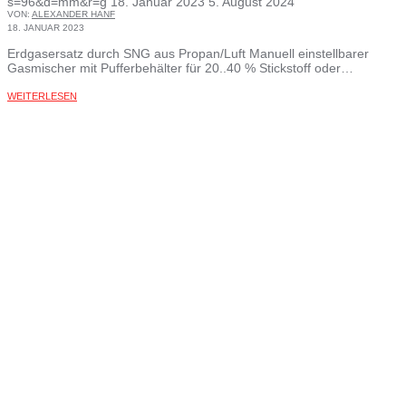
s=96&d=mm&r=g
18. Januar 2023
5. August 2024
VON:
ALEXANDER HANF
18. JANUAR 2023
Erdgasersatz durch SNG aus Propan/Luft Manuell einstellbarer
Gasmischer mit Pufferbehälter für 20..40 % Stickstoff oder…
WEITERLESEN