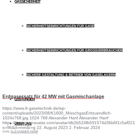
GASSICHERHEIT
SICHERHEITSEINRICHTUNGEN FÜR GASE
SICHERHEITSEINRICHTUNGEN FÜR GROSSVERBRAUCHER
SICHERE GESTALTUNG & BETRIEB VON GASELAGERN
Erdgasersatz für 42 MW mit Gasmischanlage
LEISTUNGEN
https://www.lt-gasetechnik.de/wp-
content/uploads/2023/08/K1600_MisschgasEntzuendlich-
1024x768.jpg
1024
768
Alexander Hanf
Alexander Hanf
https://secure.gravatar.com/avatar/db2b524fb591574d36b6f1c5af
ÜBER UNS
s=96&d=mm&r=g
22. August 2023
2. Februar 2024
VON:
ALEXANDER HANF