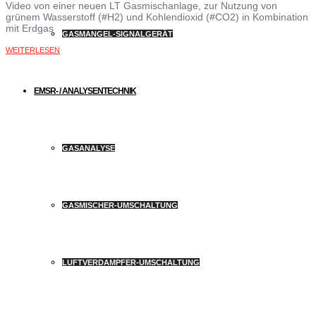
Video von einer neuen LT Gasmischanlage, zur Nutzung von
grünem Wasserstoff (#H2) und Kohlendioxid (#CO2) in Kombination
mit Erdgas
GASMANGEL-SIGNALGERÄT
WEITERLESEN
EMSR- / ANALYSENTECHNIK
GASANALYSE
GASMISCHER-UMSCHALTUNG
LUFTVERDAMPFER-UMSCHALTUNG