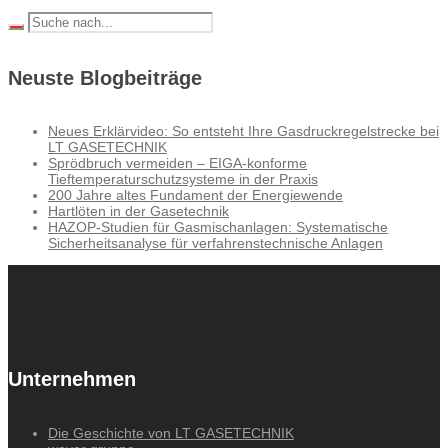
Neuste Blogbeiträge
Neues Erklärvideo: So entsteht Ihre Gasdruckregelstrecke bei
LT GASETECHNIK
Sprödbruch vermeiden – EIGA-konforme
Tieftemperaturschutzsysteme in der Praxis
200 Jahre altes Fundament der Energiewende
Hartlöten in der Gasetechnik
HAZOP-Studien für Gasmischanlagen: Systematische
Sicherheitsanalyse für verfahrenstechnische Anlagen
Unternehmen
Die Geschichte von LT GASETECHNIK