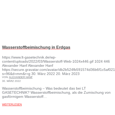
Wasserstoffbeimischung in Erdgas
https://www.lt-gasetechnik.de/wp-
content/uploads/2022/03/Wasserstoff-Web-1024x446.gif
1024
446
Alexander Hanf
Alexander Hanf
https://secure.gravatar.com/avatar/db2b524fb591574d36b6f1c5af
s=96&d=mm&r=g
30. März 2022
20. März 2023
VON:
ALEXANDER HANF
30. MÄRZ 2022
Wasserstoffbeimischung – Was bedeutet das bei LT
GASETECHNIK? Wasserstoffbeimischung, als die Zumischung von
gasförmigem Wasserstoff…
WEITERLESEN