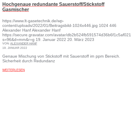
Hochgenaue redundante Sauerstoff/Stickstoff
Gasmischer
https://www.lt-gasetechnik.de/wp-
content/uploads/2022/01/Beitragsbild-1024x446.jpg
1024
446
Alexander Hanf
Alexander Hanf
https://secure.gravatar.com/avatar/db2b524fb591574d36b6f1c5af
s=96&d=mm&r=g
19. Januar 2022
20. März 2023
VON:
ALEXANDER HANF
19. JANUAR 2022
Genaue Mischung von Stickstoff mit Sauerstoff im ppm Bereich.
Sicherheit durch Redundanz
WEITERLESEN