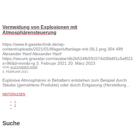
Vermeidung von Explosionen mit
Atmosphärensteuerung
https://www.lt-gasetechnik.de/wp-
content/uploads/2021/01/Magerluftanlage-mit-SIL1.png
304
499
Alexander Hanf
Alexander Hanf
https://secure.gravatar.com/avatar/db2b524fb591574d36b6f1c5af
s=96&d=mm&r=g
3. Februar 2021
20. März 2023
VON:
ALEXANDER HANF
3. FEBRUAR 2021
Explosive Atmosphären in Behältern entstehen zum Beispiel durch
Stäube (gemahlene Produkte) oder durch Entgasung (Herstellung…
WEITERLESEN
1
2
Suche