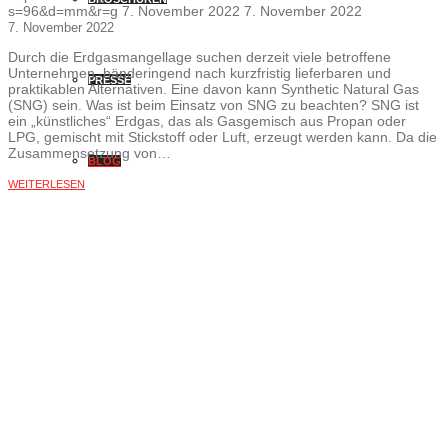
s=96&d=mm&r=g
7. November 2022
7. November 2022
7. November 2022
Durch die Erdgasmangellage suchen derzeit viele betroffene
Unternehmen, hände­ringend nach kurzfristig lieferbaren und
PRESSE
praktikablen Alternativen. Eine davon kann Synthetic Natural Gas
(SNG) sein. Was ist beim Einsatz von SNG zu beachten? SNG ist
ein „künstliches“ Erdgas, das als Gasgemisch aus Propan oder
LPG, gemischt mit Stickstoff oder Luft, erzeugt werden kann. Da die
Zusammensetzung von…
BLOG
WEITERLESEN