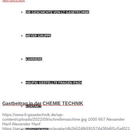
WEITERLESEN
DIE GESCHICHTE VON LT GASETECHNIK
WEYER GRUPPE
KARRIERE
HÄUFIG GESTELLTE FRAGEN (FAQ)
Gastbeitrag in der CHEMIE TECHNIK
KONTAKT
https://www.lt-gasetechnik.de/wp-
content/uploads/2022/09/schreibmaschine.jpg
1000
667
Alexander
Hanf
Alexander Hanf
https://secure.gravatar.com/avatar/db2b524fb591574d36b6f1c5af
BROSCHÜREN