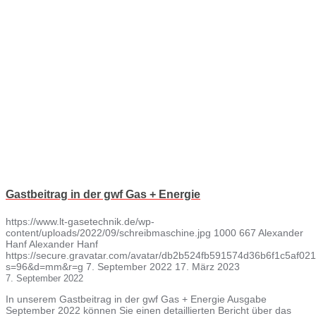
Gastbeitrag in der gwf Gas + Energie
https://www.lt-gasetechnik.de/wp-
content/uploads/2022/09/schreibmaschine.jpg
1000
667
Alexander
Hanf
Alexander Hanf
https://secure.gravatar.com/avatar/db2b524fb591574d36b6f1c5af
s=96&d=mm&r=g
7. September 2022
17. März 2023
7. September 2022
In unserem Gastbeitrag in der gwf Gas + Energie Ausgabe
September 2022 können Sie einen detaillierten Bericht über das