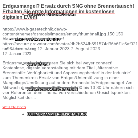
Erdgasmangel? Ersatz durch SNG ohne Brennertausch!
Erhalten Sie erste Informationen im kostenlosen
GASMANGEL-SIGNALGERÄT
digitalen Event
https://www.lt-gasetechnik.de/wp-
content/themes/osmosis/images/empty/thumbnail.jpg
150
150
Alexander Hanf
Alexander Hanf
EMSR- / ANALYSENTECHNIK
https://secure.gravatar.com/avatar/db2b524fb591574d36b6f1c5af
s=96&d=mm&r=g
12. Januar 2023
7. August 2023
12. Januar 2023
Erdgasmangel – Informieren Sie sich bei weyer connect!
GASANALYSE
Kostenlose, digitale Veranstaltung mit dem Titel „Alternative
Brennstoffe: Verfügbarkeit und Anpassungsbedarf in der Industrie“
zum Themenkreis Ersatz von Erdgas/Unterstützung in einer
Mangellage/Umrüstung auf andere Brennstoffe/Erdgasmangel. Am
Mittwoch den 25. Januar 2023 von 09:00 bis 13:30 Uhr nähern sich
GASMISCHER-UMSCHALTUNG
vier Referenten dem Thema von verschiedenen Gesichtspunkten:
Möglichkeit der…
WEITERLESEN
LUFTVERDAMPFER-UMSCHALTUNG