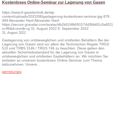
Kostenloses Online-Seminar zur Lagerung von Gasen
https://www.lt-gasetechnik.de/wp-
content/uploads/2022/08/gaslagerung-kostenloses-seminar.jpg
878
494
Alexander Hanf
Alexander Hanf
https://secure.gravatar.com/avatar/db2b524fb591574d36b6f1c5af
s=96&d=mm&r=g
31. August 2022
8. September 2022
31. August 2022
Gaslagerung von ortsbeweglichen und ortsfesten Behältern Bei der
Lagerung von Gasen sind vor allem die Technischen Regeln TRGS
510 und TRBS 3146 / TRGS 746 zu beachten. Diese geben den
aktuellen Sicherheitsstandard für die Lagerung von Gasen in
ortsbeweglichen und ortsfesten Gasbehältern an. Wir möchten Sie
einladen an unserem kostenlosen Online-Seminar zum Thema
teilzunehmen. Unsere…
WEITERLESEN