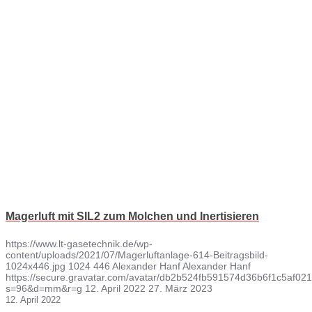
Magerluft mit SIL2 zum Molchen und Inertisieren
https://www.lt-gasetechnik.de/wp-
content/uploads/2021/07/Magerluftanlage-614-Beitragsbild-
1024x446.jpg
1024
446
Alexander Hanf
Alexander Hanf
https://secure.gravatar.com/avatar/db2b524fb591574d36b6f1c5af
s=96&d=mm&r=g
12. April 2022
27. März 2023
12. April 2022