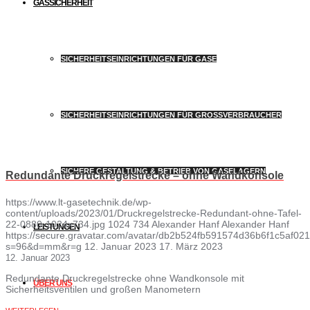
GASSICHERHEIT
SICHERHEITSEINRICHTUNGEN FÜR GASE
SICHERHEITSEINRICHTUNGEN FÜR GROSSVERBRAUCHER
SICHERE GESTALTUNG & BETRIEB VON GASELAGERN
Redundante Druckregelstrecke – ohne Wandkonsole
https://www.lt-gasetechnik.de/wp-
content/uploads/2023/01/Druckregelstrecke-Redundant-ohne-Tafel-
22-0880-1024x734.jpg
1024
734
Alexander Hanf
Alexander Hanf
LEISTUNGEN
https://secure.gravatar.com/avatar/db2b524fb591574d36b6f1c5af
s=96&d=mm&r=g
12. Januar 2023
17. März 2023
12. Januar 2023
Redundante Druckregelstrecke ohne Wandkonsole mit
ÜBER UNS
Sicherheitsventilen und großen Manometern