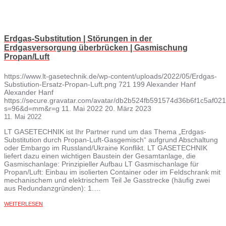
Erdgas-Substitution | Störungen in der
Erdgasversorgung überbrücken | Gasmischung
Propan/Luft
https://www.lt-gasetechnik.de/wp-content/uploads/2022/05/Erdgas-
Substiution-Ersatz-Propan-Luft.png
721
199
Alexander Hanf
Alexander Hanf
https://secure.gravatar.com/avatar/db2b524fb591574d36b6f1c5af
s=96&d=mm&r=g
11. Mai 2022
20. März 2023
11. Mai 2022
LT GASETECHNIK ist Ihr Partner rund um das Thema „Erdgas-
Substitution durch Propan-Luft-Gasgemisch“ aufgrund Abschaltung
oder Embargo im Russland/Ukraine Konflikt. LT GASETECHNIK
liefert dazu einen wichtigen Baustein der Gesamtanlage, die
Gasmischanlage: Prinzipieller Aufbau LT Gasmischanlage für
Propan/Luft: Einbau im isolierten Container oder im Feldschrank mit
mechanischem und elektrischem Teil Je Gasstrecke (häufig zwei
aus Redundanzgründen): 1.…
WEITERLESEN