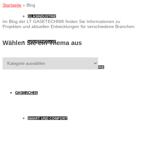
Startseite
»
Blog
GLASINDUSTRIE
Im Blog der LT GASETECHNIK finden Sie Informationen zu
Projekten und aktuellen Entwicklungen für verschiedene Branchen.
Wählen Sie ein Thema aus
INDUSTRIEGASE
Wählen
Sie
ein
LEBENSMITTEL- UND GETRÄNKE-INDUSTRIE
Thema
aus
GASMISCHER
SMART UND COMFORT