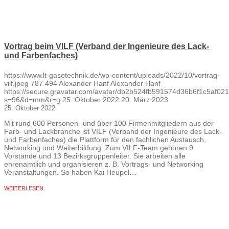
Vortrag beim VILF (Verband der Ingenieure des Lack-
und Farbenfaches)
https://www.lt-gasetechnik.de/wp-content/uploads/2022/10/vortrag-
vilf.jpeg
787
494
Alexander Hanf
Alexander Hanf
https://secure.gravatar.com/avatar/db2b524fb591574d36b6f1c5af
s=96&d=mm&r=g
25. Oktober 2022
20. März 2023
25. Oktober 2022
Mit rund 600 Personen- und über 100 Firmenmitgliedern aus der
Farb- und Lackbranche ist VILF (Verband der Ingenieure des Lack-
und Farbenfaches) die Plattform für den fachlichen Austausch,
Networking und Weiterbildung. Zum VILF-Team gehören 9
Vorstände und 13 Bezirksgruppenleiter. Sie arbeiten alle
ehrenamtlich und organisieren z. B. Vortrags- und Networking
Veranstaltungen. So haben Kai Heupel…
WEITERLESEN