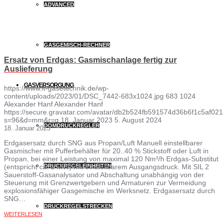
ADVANCED
GASGEMISCH-RECHNER
Ersatz von Erdgas: Gasmischanlage fertig zur
Auslieferung
GASVERSORGUNG
https://www.lt-gasetechnik.de/wp-
content/uploads/2023/01/DSC_7442-683x1024.jpg
683
1024
Alexander Hanf
Alexander Hanf
https://secure.gravatar.com/avatar/db2b524fb591574d36b6f1c5af
s=96&d=mm&r=g
18. Januar 2023
5. August 2024
DOMDRUCKREGLER
18. Januar 2023
Erdgasersatz durch SNG aus Propan/Luft Manuell einstellbarer
Gasmischer mit Pufferbehälter für 20..40 % Stickstoff oder Luft in
Propan, bei einer Leistung von maximal 120 Nm³/h Erdgas-Substitut
DRUCKREGELEINHEITEN
(entspricht ca. 2 MW) mit einstellbarem Ausgangsdruck. Mit SIL 2
Sauerstoff-Gasanalysator und Abschaltung unabhängig von der
Steuerung mit Grenzwertgebern und Armaturen zur Vermeidung
explosionsfähiger Gasgemische im Werksnetz. Erdgasersatz durch
SNG…
DRUCKREGELSTRECKEN
WEITERLESEN