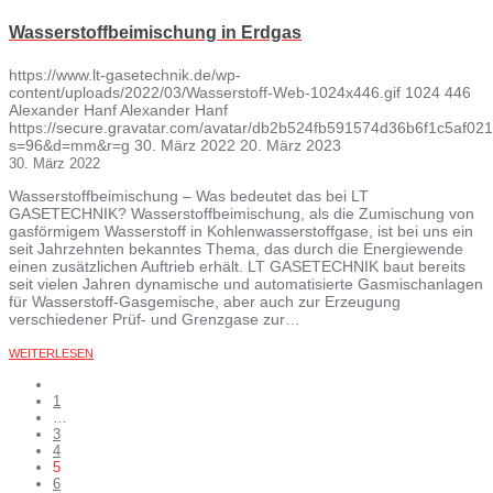
Wasserstoffbeimischung in Erdgas
https://www.lt-gasetechnik.de/wp-
content/uploads/2022/03/Wasserstoff-Web-1024x446.gif
1024
446
Alexander Hanf
Alexander Hanf
https://secure.gravatar.com/avatar/db2b524fb591574d36b6f1c5af
s=96&d=mm&r=g
30. März 2022
20. März 2023
30. März 2022
Wasserstoffbeimischung – Was bedeutet das bei LT
GASETECHNIK? Wasserstoffbeimischung, als die Zumischung von
gasförmigem Wasserstoff in Kohlenwasserstoffgase, ist bei uns ein
seit Jahrzehnten bekanntes Thema, das durch die Energiewende
einen zusätzlichen Auftrieb erhält. LT GASETECHNIK baut bereits
seit vielen Jahren dynamische und automatisierte Gasmischanlagen
für Wasserstoff-Gasgemische, aber auch zur Erzeugung
verschiedener Prüf- und Grenzgase zur…
WEITERLESEN
1
…
3
4
5
6